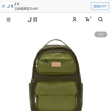
J II
開啟APP
立刻使用官方APP
0
1
/
3