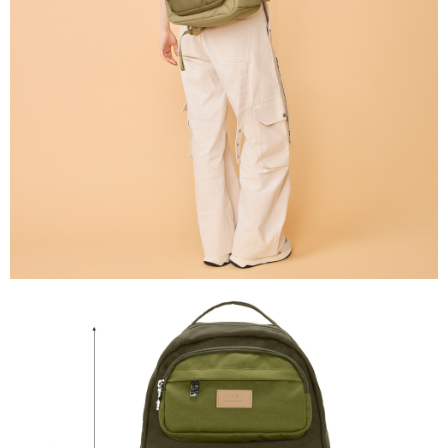
任。
國家/地區配送
查看運費
４．使用「AFTEE先享後付」時，將依據個別帳號之用戶狀況，依本公司即
時審查核予不同之上限額度；若仍有額度不足之情形，本公司將視審查結果
請求用戶進行身份認證。
５．嚴禁一人註冊多個帳號或使用他人資訊註冊。若發現惡意使用之情形，
恩沛科技股份有限公司將有權停止該用戶之使用額度並採取法律行動。