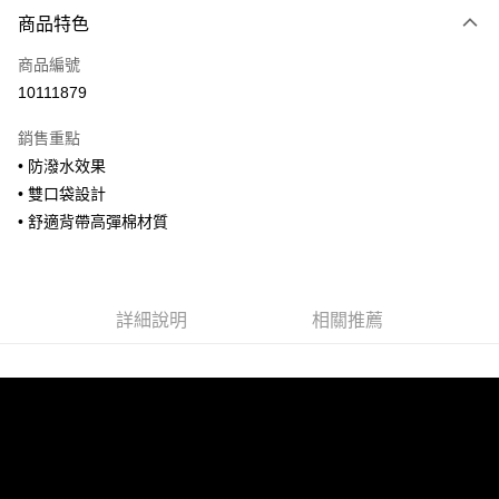
付款方式
商品特色
信用卡一次付款
商品編號
信用卡分期付款
10111879
3 期 0 利率 每期
NT$960
21家銀行
銷售重點
合作金庫商業銀行
第一商業銀行
超商取貨付款
• 防潑水效果
華南商業銀行
彰化商業銀行
• 雙口袋設計
LINE Pay
上海商業儲蓄銀行
台北富邦商業銀行
國泰世華商業銀行
兆豐國際商業銀行
• 舒適背帶高彈棉材質
Apple Pay
臺灣中小企業銀行
台中商業銀行
匯豐（台灣）商業銀行
華泰商業銀行
街口支付
聯邦商業銀行
遠東國際商業銀行
元大商業銀行
永豐商業銀行
詳細說明
相關推薦
悠遊付
玉山商業銀行
星展（台灣）商業銀行
台新國際商業銀行
中國信託商業銀行
全盈+PAY
台灣樂天信用卡公司
AFTEE先享後付
相關說明
【關於「AFTEE先享後付」】
ATM付款
AFTEE先享後付是「在收到商品之後才付款」的支付方式。 讓您購物簡單
便利好安心！