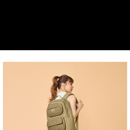
貨到付款
１．簡單：不需註冊會員、不需綁卡、不需儲值。
２．便利：只要手機號碼，簡訊認證，即可結帳。
３．安心：先確認商品／服務後，再付款。
運送方式
【「AFTEE先享後付」結帳流程】
全家取貨付款
１．於結帳方式選擇「AFTEE先享後付」後，將跳轉至「AFTEE先享後付」
免運費
結帳頁面，進行簡訊認證並確認金額後，即可完成結帳。
２．訂單成立數日內，您將收到繳費通知簡訊。
付款後全家取貨
３．收到繳費通知簡訊後14天內，點擊此簡訊中的連結，可透過四大超商／
ATM／網路銀行／等多元方式進行付款，方視為交易完成。
免運費
※ 請注意：結帳手續完成當下不需立刻繳費，但若您需要取消訂單，請聯絡
購買商品的店家。未經商家同意取消之訂單仍視為有效，需透過AFTEE先享
7-11取貨付款
後付繳納相關費用。
每筆NT$60，滿NT$599(含以上)免運費
※ 交易是否成功請以「AFTEE先享後付 」之結帳頁面顯示為準，若有關於
是否繳費成功／繳費後需取消欲退款等相關疑問，請聯繫「AFTEE先享後付
客戶支援中心」
https://netprotections.freshdesk.com/support/home
付款後7-11取貨
每筆NT$60，滿NT$599(含以上)免運費
【注意事項】
１．透過由恩沛科技股份有限公司提供之「AFTEE先享後付」服務完成之交
宅配
易，需依本服務之必要範圍內提供個人資料，並將交易相關給付款項請求債
權轉讓予恩沛科技股份有限公司。
每筆NT$60，滿NT$599(含以上)免運費
２．關於個人資料處理事宜，請瀏覽以下網址：
https://aftee.tw/terms/#terms3
貨到付款
３．未成年的使用者請事先徵得法定代理人或監護人之同意方可使用
每筆NT$90，滿NT$599(含以上)免運費
「AFTEE先享後付」，若未經同意申辦者引起之損失，本公司不負相關責