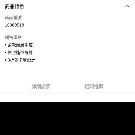
付款方式
商品特色
信用卡一次付款
商品編號
信用卡分期付款
10989518
3 期 0 利率 每期
NT$960
21家銀行
銷售重點
合作金庫商業銀行
第一商業銀行
超商取貨付款
• 柔軟頭層牛皮
華南商業銀行
彰化商業銀行
• 信封造型設計
LINE Pay
上海商業儲蓄銀行
台北富邦商業銀行
國泰世華商業銀行
兆豐國際商業銀行
• 3折多卡層設計
Apple Pay
臺灣中小企業銀行
台中商業銀行
匯豐（台灣）商業銀行
華泰商業銀行
街口支付
聯邦商業銀行
遠東國際商業銀行
元大商業銀行
永豐商業銀行
詳細說明
相關推薦
悠遊付
玉山商業銀行
星展（台灣）商業銀行
台新國際商業銀行
中國信託商業銀行
全盈+PAY
台灣樂天信用卡公司
AFTEE先享後付
相關說明
【關於「AFTEE先享後付」】
ATM付款
AFTEE先享後付是「在收到商品之後才付款」的支付方式。 讓您購物簡單
便利好安心！