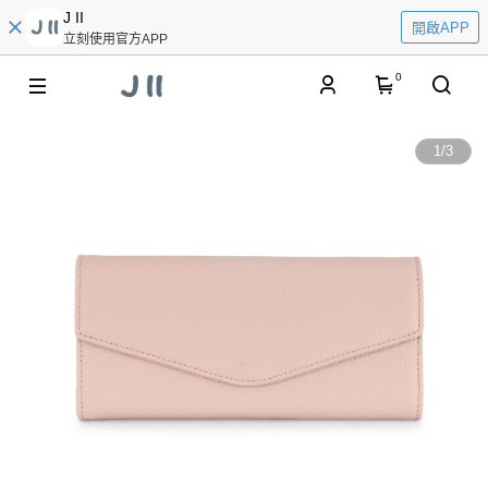
J II
開啟APP
立刻使用官方APP
0
1
/
3