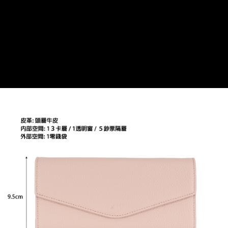
貨到付款
１．簡單：不需註冊會員、不需綁卡、不需儲值。
２．便利：只要手機號碼，簡訊認證，即可結帳。
３．安心：先確認商品／服務後，再付款。
運送方式
【「AFTEE先享後付」結帳流程】
全家取貨付款
１．於結帳方式選擇「AFTEE先享後付」後，將跳轉至「AFTEE先享後付」
免運費
結帳頁面，進行簡訊認證並確認金額後，即可完成結帳。
２．訂單成立數日內，您將收到繳費通知簡訊。
付款後全家取貨
３．收到繳費通知簡訊後14天內，點擊此簡訊中的連結，可透過四大超商／
ATM／網路銀行／等多元方式進行付款，方視為交易完成。
免運費
※ 請注意：結帳手續完成當下不需立刻繳費，但若您需要取消訂單，請聯絡
購買商品的店家。未經商家同意取消之訂單仍視為有效，需透過AFTEE先享
7-11取貨付款
後付繳納相關費用。
每筆NT$60，滿NT$599(含以上)免運費
※ 交易是否成功請以「AFTEE先享後付 」之結帳頁面顯示為準，若有關於
是否繳費成功／繳費後需取消欲退款等相關疑問，請聯繫「AFTEE先享後付
客戶支援中心」
https://netprotections.freshdesk.com/support/home
付款後7-11取貨
每筆NT$60，滿NT$599(含以上)免運費
【注意事項】
１．透過由恩沛科技股份有限公司提供之「AFTEE先享後付」服務完成之交
宅配
易，需依本服務之必要範圍內提供個人資料，並將交易相關給付款項請求債
權轉讓予恩沛科技股份有限公司。
每筆NT$60，滿NT$599(含以上)免運費
２．關於個人資料處理事宜，請瀏覽以下網址：
https://aftee.tw/terms/#terms3
貨到付款
３．未成年的使用者請事先徵得法定代理人或監護人之同意方可使用
每筆NT$90，滿NT$599(含以上)免運費
「AFTEE先享後付」，若未經同意申辦者引起之損失，本公司不負相關責