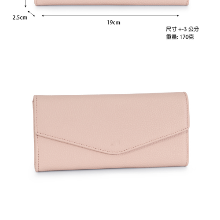
任。
國家/地區配送
查看運費
４．使用「AFTEE先享後付」時，將依據個別帳號之用戶狀況，依本公司即
時審查核予不同之上限額度；若仍有額度不足之情形，本公司將視審查結果
請求用戶進行身份認證。
５．嚴禁一人註冊多個帳號或使用他人資訊註冊。若發現惡意使用之情形，
恩沛科技股份有限公司將有權停止該用戶之使用額度並採取法律行動。