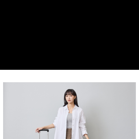
３．安心：先確認商品／服務後，再付款。
宅配
每筆NT$60，滿NT$599(含以上)免運費
【「AFTEE先享後付」結帳流程】
１．於結帳方式選擇「AFTEE先享後付」後，將跳轉至「AFTEE先享後付」
結帳頁面，進行簡訊認證並確認金額後，即可完成結帳。
２．訂單成立數日內，您將收到繳費通知簡訊。
３．收到繳費通知簡訊後14天內，點擊此簡訊中的連結，可透過四大超商／
ATM／網路銀行／等多元方式進行付款，方視為交易完成。
※ 請注意：結帳手續完成當下不需立刻繳費，但若您需要取消訂單，請聯絡
購買商品的店家。未經商家同意取消之訂單仍視為有效，需透過AFTEE先享
後付繳納相關費用。
※ 交易是否成功請以「AFTEE先享後付 」之結帳頁面顯示為準，若有關於
是否繳費成功／繳費後需取消欲退款等相關疑問，請聯繫「AFTEE先享後付
客戶支援中心」
https://netprotections.freshdesk.com/support/home
【注意事項】
１．透過由恩沛科技股份有限公司提供之「AFTEE先享後付」服務完成之交
易，需依本服務之必要範圍內提供個人資料，並將交易相關給付款項請求債
權轉讓予恩沛科技股份有限公司。
２．關於個人資料處理事宜，請瀏覽以下網址：
https://aftee.tw/terms/#terms3
３．未成年的使用者請事先徵得法定代理人或監護人之同意方可使用
「AFTEE先享後付」，若未經同意申辦者引起之損失，本公司不負相關責
任。
４．使用「AFTEE先享後付」時，將依據個別帳號之用戶狀況，依本公司即