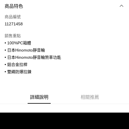
付款方式
商品特色
信用卡一次付款
商品編號
信用卡分期付款
11271458
3 期 0 利率 每期
NT$2,126
21家銀行
銷售重點
合作金庫商業銀行
第一商業銀行
LINE Pay
• 100%PC箱體
華南商業銀行
彰化商業銀行
• 日本Hinomoto靜音輪
Apple Pay
上海商業儲蓄銀行
台北富邦商業銀行
國泰世華商業銀行
兆豐國際商業銀行
• 日本Hinomoto靜音輪煞車功能
街口支付
臺灣中小企業銀行
台中商業銀行
• 鋁合金拉桿
匯豐（台灣）商業銀行
華泰商業銀行
• 雙繩防爆拉鍊
悠遊付
聯邦商業銀行
遠東國際商業銀行
元大商業銀行
永豐商業銀行
全盈+PAY
玉山商業銀行
星展（台灣）商業銀行
台新國際商業銀行
中國信託商業銀行
AFTEE先享後付
詳細說明
相關推薦
台灣樂天信用卡公司
相關說明
【關於「AFTEE先享後付」】
ATM付款
AFTEE先享後付是「在收到商品之後才付款」的支付方式。 讓您購物簡單
便利好安心！
１．簡單：不需註冊會員、不需綁卡、不需儲值。
運送方式
２．便利：只要手機號碼，簡訊認證，即可結帳。