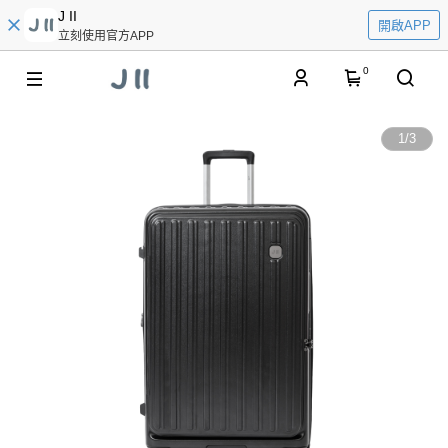
J II
開啟APP
立刻使用官方APP
0
1
/
3