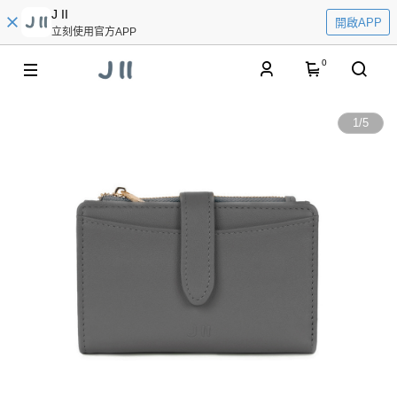
J II
開啟APP
立刻使用官方APP
0
1
/
5