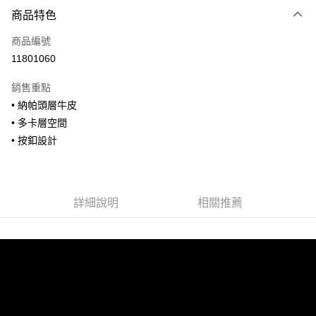
付款方式
商品特色
信用卡一次付款
商品編號
信用卡分期付款
11801060
3 期 0 利率 每期
NT$926
21家銀行
銷售重點
合作金庫商業銀行
第一商業銀行
超商取貨付款
• 納帕頭層牛皮
華南商業銀行
彰化商業銀行
• 多卡層空間
LINE Pay
上海商業儲蓄銀行
台北富邦商業銀行
國泰世華商業銀行
兆豐國際商業銀行
• 按釦設計
Apple Pay
臺灣中小企業銀行
台中商業銀行
匯豐（台灣）商業銀行
華泰商業銀行
街口支付
聯邦商業銀行
遠東國際商業銀行
元大商業銀行
永豐商業銀行
詳細說明
相關推薦
悠遊付
玉山商業銀行
星展（台灣）商業銀行
台新國際商業銀行
中國信託商業銀行
全盈+PAY
台灣樂天信用卡公司
AFTEE先享後付
相關說明
【關於「AFTEE先享後付」】
ATM付款
AFTEE先享後付是「在收到商品之後才付款」的支付方式。 讓您購物簡單
便利好安心！