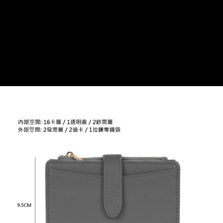
貨到付款
１．簡單：不需註冊會員、不需綁卡、不需儲值。
２．便利：只要手機號碼，簡訊認證，即可結帳。
３．安心：先確認商品／服務後，再付款。
運送方式
【「AFTEE先享後付」結帳流程】
全家取貨付款
１．於結帳方式選擇「AFTEE先享後付」後，將跳轉至「AFTEE先享後付」
免運費
結帳頁面，進行簡訊認證並確認金額後，即可完成結帳。
２．訂單成立數日內，您將收到繳費通知簡訊。
付款後全家取貨
３．收到繳費通知簡訊後14天內，點擊此簡訊中的連結，可透過四大超商／
ATM／網路銀行／等多元方式進行付款，方視為交易完成。
免運費
※ 請注意：結帳手續完成當下不需立刻繳費，但若您需要取消訂單，請聯絡
購買商品的店家。未經商家同意取消之訂單仍視為有效，需透過AFTEE先享
7-11取貨付款
後付繳納相關費用。
每筆NT$60，滿NT$599(含以上)免運費
※ 交易是否成功請以「AFTEE先享後付 」之結帳頁面顯示為準，若有關於
是否繳費成功／繳費後需取消欲退款等相關疑問，請聯繫「AFTEE先享後付
客戶支援中心」
https://netprotections.freshdesk.com/support/home
付款後7-11取貨
每筆NT$60，滿NT$599(含以上)免運費
【注意事項】
１．透過由恩沛科技股份有限公司提供之「AFTEE先享後付」服務完成之交
宅配
易，需依本服務之必要範圍內提供個人資料，並將交易相關給付款項請求債
權轉讓予恩沛科技股份有限公司。
每筆NT$60，滿NT$599(含以上)免運費
２．關於個人資料處理事宜，請瀏覽以下網址：
https://aftee.tw/terms/#terms3
貨到付款
３．未成年的使用者請事先徵得法定代理人或監護人之同意方可使用
每筆NT$90，滿NT$599(含以上)免運費
「AFTEE先享後付」，若未經同意申辦者引起之損失，本公司不負相關責