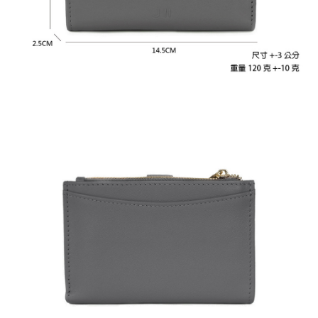
任。
國家/地區配送
查看運費
４．使用「AFTEE先享後付」時，將依據個別帳號之用戶狀況，依本公司即
時審查核予不同之上限額度；若仍有額度不足之情形，本公司將視審查結果
請求用戶進行身份認證。
５．嚴禁一人註冊多個帳號或使用他人資訊註冊。若發現惡意使用之情形，
恩沛科技股份有限公司將有權停止該用戶之使用額度並採取法律行動。