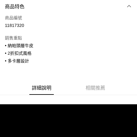
付款方式
商品特色
信用卡一次付款
商品編號
信用卡分期付款
11817320
3 期 0 利率 每期
NT$960
21家銀行
銷售重點
合作金庫商業銀行
第一商業銀行
超商取貨付款
• 納帕頭層牛皮
華南商業銀行
彰化商業銀行
• 2折扣式風格
LINE Pay
上海商業儲蓄銀行
台北富邦商業銀行
國泰世華商業銀行
兆豐國際商業銀行
• 多卡層設計
Apple Pay
臺灣中小企業銀行
台中商業銀行
匯豐（台灣）商業銀行
華泰商業銀行
街口支付
聯邦商業銀行
遠東國際商業銀行
元大商業銀行
永豐商業銀行
詳細說明
相關推薦
悠遊付
玉山商業銀行
星展（台灣）商業銀行
台新國際商業銀行
中國信託商業銀行
全盈+PAY
台灣樂天信用卡公司
AFTEE先享後付
相關說明
【關於「AFTEE先享後付」】
ATM付款
AFTEE先享後付是「在收到商品之後才付款」的支付方式。 讓您購物簡單
便利好安心！