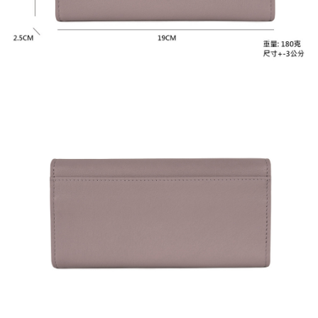
任。
國家/地區配送
查看運費
４．使用「AFTEE先享後付」時，將依據個別帳號之用戶狀況，依本公司即
時審查核予不同之上限額度；若仍有額度不足之情形，本公司將視審查結果
請求用戶進行身份認證。
５．嚴禁一人註冊多個帳號或使用他人資訊註冊。若發現惡意使用之情形，
恩沛科技股份有限公司將有權停止該用戶之使用額度並採取法律行動。