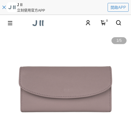
J II
開啟APP
立刻使用官方APP
0
1
/
5