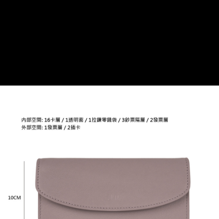
貨到付款
１．簡單：不需註冊會員、不需綁卡、不需儲值。
２．便利：只要手機號碼，簡訊認證，即可結帳。
３．安心：先確認商品／服務後，再付款。
運送方式
【「AFTEE先享後付」結帳流程】
全家取貨付款
１．於結帳方式選擇「AFTEE先享後付」後，將跳轉至「AFTEE先享後付」
免運費
結帳頁面，進行簡訊認證並確認金額後，即可完成結帳。
２．訂單成立數日內，您將收到繳費通知簡訊。
付款後全家取貨
３．收到繳費通知簡訊後14天內，點擊此簡訊中的連結，可透過四大超商／
ATM／網路銀行／等多元方式進行付款，方視為交易完成。
免運費
※ 請注意：結帳手續完成當下不需立刻繳費，但若您需要取消訂單，請聯絡
購買商品的店家。未經商家同意取消之訂單仍視為有效，需透過AFTEE先享
7-11取貨付款
後付繳納相關費用。
每筆NT$60，滿NT$599(含以上)免運費
※ 交易是否成功請以「AFTEE先享後付 」之結帳頁面顯示為準，若有關於
是否繳費成功／繳費後需取消欲退款等相關疑問，請聯繫「AFTEE先享後付
客戶支援中心」
https://netprotections.freshdesk.com/support/home
付款後7-11取貨
每筆NT$60，滿NT$599(含以上)免運費
【注意事項】
１．透過由恩沛科技股份有限公司提供之「AFTEE先享後付」服務完成之交
宅配
易，需依本服務之必要範圍內提供個人資料，並將交易相關給付款項請求債
權轉讓予恩沛科技股份有限公司。
每筆NT$60，滿NT$599(含以上)免運費
２．關於個人資料處理事宜，請瀏覽以下網址：
https://aftee.tw/terms/#terms3
貨到付款
３．未成年的使用者請事先徵得法定代理人或監護人之同意方可使用
每筆NT$90，滿NT$599(含以上)免運費
「AFTEE先享後付」，若未經同意申辦者引起之損失，本公司不負相關責