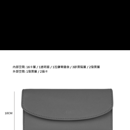
貨到付款
１．簡單：不需註冊會員、不需綁卡、不需儲值。
２．便利：只要手機號碼，簡訊認證，即可結帳。
３．安心：先確認商品／服務後，再付款。
運送方式
【「AFTEE先享後付」結帳流程】
全家取貨付款
１．於結帳方式選擇「AFTEE先享後付」後，將跳轉至「AFTEE先享後付」
免運費
結帳頁面，進行簡訊認證並確認金額後，即可完成結帳。
２．訂單成立數日內，您將收到繳費通知簡訊。
付款後全家取貨
３．收到繳費通知簡訊後14天內，點擊此簡訊中的連結，可透過四大超商／
ATM／網路銀行／等多元方式進行付款，方視為交易完成。
免運費
※ 請注意：結帳手續完成當下不需立刻繳費，但若您需要取消訂單，請聯絡
購買商品的店家。未經商家同意取消之訂單仍視為有效，需透過AFTEE先享
7-11取貨付款
後付繳納相關費用。
每筆NT$60，滿NT$599(含以上)免運費
※ 交易是否成功請以「AFTEE先享後付 」之結帳頁面顯示為準，若有關於
是否繳費成功／繳費後需取消欲退款等相關疑問，請聯繫「AFTEE先享後付
客戶支援中心」
https://netprotections.freshdesk.com/support/home
付款後7-11取貨
每筆NT$60，滿NT$599(含以上)免運費
【注意事項】
１．透過由恩沛科技股份有限公司提供之「AFTEE先享後付」服務完成之交
宅配
易，需依本服務之必要範圍內提供個人資料，並將交易相關給付款項請求債
權轉讓予恩沛科技股份有限公司。
每筆NT$60，滿NT$599(含以上)免運費
２．關於個人資料處理事宜，請瀏覽以下網址：
https://aftee.tw/terms/#terms3
貨到付款
３．未成年的使用者請事先徵得法定代理人或監護人之同意方可使用
每筆NT$90，滿NT$599(含以上)免運費
「AFTEE先享後付」，若未經同意申辦者引起之損失，本公司不負相關責