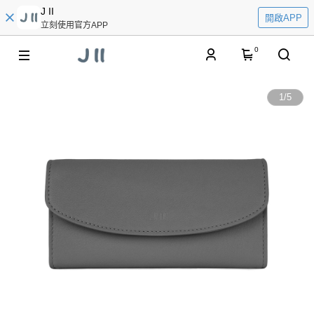
J II
開啟APP
立刻使用官方APP
0
1
/
5