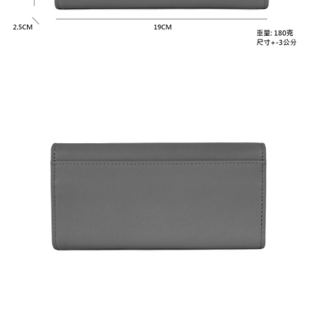
任。
國家/地區配送
查看運費
４．使用「AFTEE先享後付」時，將依據個別帳號之用戶狀況，依本公司即
時審查核予不同之上限額度；若仍有額度不足之情形，本公司將視審查結果
請求用戶進行身份認證。
５．嚴禁一人註冊多個帳號或使用他人資訊註冊。若發現惡意使用之情形，
恩沛科技股份有限公司將有權停止該用戶之使用額度並採取法律行動。