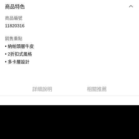
付款方式
商品特色
信用卡一次付款
商品編號
信用卡分期付款
11820316
3 期 0 利率 每期
NT$960
21家銀行
銷售重點
合作金庫商業銀行
第一商業銀行
超商取貨付款
• 納帕頭層牛皮
華南商業銀行
彰化商業銀行
• 2折扣式風格
LINE Pay
上海商業儲蓄銀行
台北富邦商業銀行
國泰世華商業銀行
兆豐國際商業銀行
• 多卡層設計
Apple Pay
臺灣中小企業銀行
台中商業銀行
匯豐（台灣）商業銀行
華泰商業銀行
街口支付
聯邦商業銀行
遠東國際商業銀行
元大商業銀行
永豐商業銀行
詳細說明
相關推薦
悠遊付
玉山商業銀行
星展（台灣）商業銀行
台新國際商業銀行
中國信託商業銀行
全盈+PAY
台灣樂天信用卡公司
AFTEE先享後付
相關說明
【關於「AFTEE先享後付」】
ATM付款
AFTEE先享後付是「在收到商品之後才付款」的支付方式。 讓您購物簡單
便利好安心！