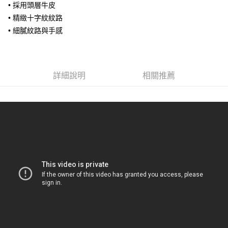
超商取貨付款
• 採用頭層牛皮
華南商業銀行
彰化商業銀行
• 精緻十字紋紋路
LINE Pay
上海商業儲蓄銀行
台北富邦商業銀行
國泰世華商業銀行
兆豐國際商業銀行
• 細膩紋路與手感
Apple Pay
臺灣中小企業銀行
台中商業銀行
匯豐（台灣）商業銀行
華泰商業銀行
街口支付
聯邦商業銀行
遠東國際商業銀行
元大商業銀行
永豐商業銀行
詳細說明
相關推薦
悠遊付
玉山商業銀行
星展（台灣）商業銀行
台新國際商業銀行
中國信託商業銀行
全盈+PAY
台灣樂天信用卡公司
AFTEE先享後付
相關說明
【關於「AFTEE先享後付」】
ATM付款
AFTEE先享後付是「在收到商品之後才付款」的支付方式。 讓您購物簡單
便利好安心！
貨到付款
１．簡單：不需註冊會員、不需綁卡、不需儲值。
２．便利：只要手機號碼，簡訊認證，即可結帳。
３．安心：先確認商品／服務後，再付款。
運送方式
【「AFTEE先享後付」結帳流程】
全家取貨付款
１．於結帳方式選擇「AFTEE先享後付」後，將跳轉至「AFTEE先享後付」
免運費
結帳頁面，進行簡訊認證並確認金額後，即可完成結帳。