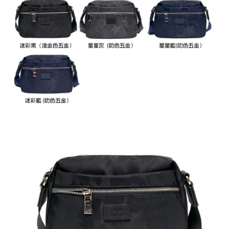
任。
國家/地區配送
查看運費
４．使用「AFTEE先享後付」時，將依據個別帳號之用戶狀況，依本公司即
時審查核予不同之上限額度；若仍有額度不足之情形，本公司將視審查結果
請求用戶進行身份認證。
５．嚴禁一人註冊多個帳號或使用他人資訊註冊。若發現惡意使用之情形，
恩沛科技股份有限公司將有權停止該用戶之使用額度並採取法律行動。