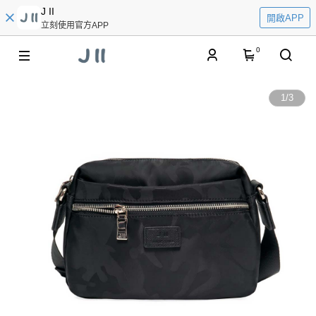
J II
開啟APP
立刻使用官方APP
0
1
/
3