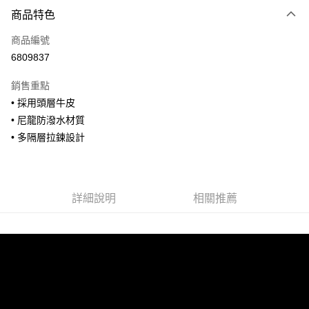
付款方式
商品特色
信用卡一次付款
商品編號
信用卡分期付款
6809837
3 期 0 利率 每期
NT$726
21家銀行
銷售重點
合作金庫商業銀行
第一商業銀行
超商取貨付款
• 採用頭層牛皮
華南商業銀行
彰化商業銀行
• 尼龍防潑水材質
LINE Pay
上海商業儲蓄銀行
台北富邦商業銀行
國泰世華商業銀行
兆豐國際商業銀行
• 多隔層拉鍊設計
Apple Pay
臺灣中小企業銀行
台中商業銀行
匯豐（台灣）商業銀行
華泰商業銀行
街口支付
聯邦商業銀行
遠東國際商業銀行
元大商業銀行
永豐商業銀行
詳細說明
相關推薦
悠遊付
玉山商業銀行
星展（台灣）商業銀行
台新國際商業銀行
中國信託商業銀行
全盈+PAY
台灣樂天信用卡公司
AFTEE先享後付
相關說明
【關於「AFTEE先享後付」】
ATM付款
AFTEE先享後付是「在收到商品之後才付款」的支付方式。 讓您購物簡單
便利好安心！