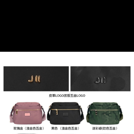
貨到付款
１．簡單：不需註冊會員、不需綁卡、不需儲值。
２．便利：只要手機號碼，簡訊認證，即可結帳。
３．安心：先確認商品／服務後，再付款。
運送方式
【「AFTEE先享後付」結帳流程】
全家取貨付款
１．於結帳方式選擇「AFTEE先享後付」後，將跳轉至「AFTEE先享後付」
免運費
結帳頁面，進行簡訊認證並確認金額後，即可完成結帳。
２．訂單成立數日內，您將收到繳費通知簡訊。
付款後全家取貨
３．收到繳費通知簡訊後14天內，點擊此簡訊中的連結，可透過四大超商／
ATM／網路銀行／等多元方式進行付款，方視為交易完成。
免運費
※ 請注意：結帳手續完成當下不需立刻繳費，但若您需要取消訂單，請聯絡
購買商品的店家。未經商家同意取消之訂單仍視為有效，需透過AFTEE先享
7-11取貨付款
後付繳納相關費用。
每筆NT$60，滿NT$599(含以上)免運費
※ 交易是否成功請以「AFTEE先享後付 」之結帳頁面顯示為準，若有關於
是否繳費成功／繳費後需取消欲退款等相關疑問，請聯繫「AFTEE先享後付
客戶支援中心」
https://netprotections.freshdesk.com/support/home
付款後7-11取貨
每筆NT$60，滿NT$599(含以上)免運費
【注意事項】
１．透過由恩沛科技股份有限公司提供之「AFTEE先享後付」服務完成之交
宅配
易，需依本服務之必要範圍內提供個人資料，並將交易相關給付款項請求債
權轉讓予恩沛科技股份有限公司。
每筆NT$60，滿NT$599(含以上)免運費
２．關於個人資料處理事宜，請瀏覽以下網址：
https://aftee.tw/terms/#terms3
貨到付款
３．未成年的使用者請事先徵得法定代理人或監護人之同意方可使用
每筆NT$90，滿NT$599(含以上)免運費
「AFTEE先享後付」，若未經同意申辦者引起之損失，本公司不負相關責