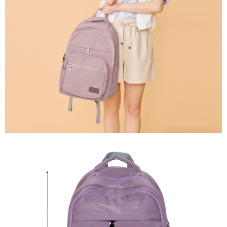
任。
國家/地區配送
查看運費
４．使用「AFTEE先享後付」時，將依據個別帳號之用戶狀況，依本公司即
時審查核予不同之上限額度；若仍有額度不足之情形，本公司將視審查結果
請求用戶進行身份認證。
５．嚴禁一人註冊多個帳號或使用他人資訊註冊。若發現惡意使用之情形，
恩沛科技股份有限公司將有權停止該用戶之使用額度並採取法律行動。