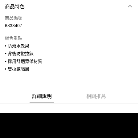
付款方式
商品特色
信用卡一次付款
商品編號
信用卡分期付款
6833407
3 期 0 利率 每期
NT$860
21家銀行
銷售重點
合作金庫商業銀行
第一商業銀行
超商取貨付款
• 防潑水效果
華南商業銀行
彰化商業銀行
• 背後防盜拉鍊
LINE Pay
上海商業儲蓄銀行
台北富邦商業銀行
國泰世華商業銀行
兆豐國際商業銀行
• 採用舒適背帶材質
Apple Pay
臺灣中小企業銀行
台中商業銀行
• 雙拉鍊隔層
匯豐（台灣）商業銀行
華泰商業銀行
街口支付
聯邦商業銀行
遠東國際商業銀行
元大商業銀行
永豐商業銀行
悠遊付
玉山商業銀行
星展（台灣）商業銀行
詳細說明
相關推薦
台新國際商業銀行
中國信託商業銀行
全盈+PAY
台灣樂天信用卡公司
AFTEE先享後付
相關說明
【關於「AFTEE先享後付」】
ATM付款
AFTEE先享後付是「在收到商品之後才付款」的支付方式。 讓您購物簡單
便利好安心！