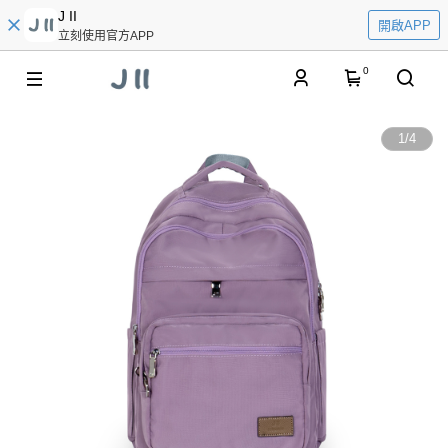
J II
開啟APP
立刻使用官方APP
0
1
/
4