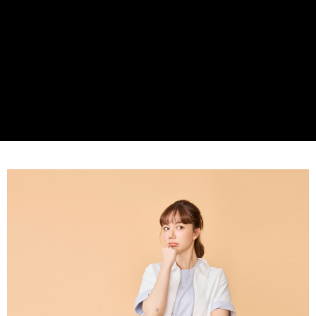
貨到付款
１．簡單：不需註冊會員、不需綁卡、不需儲值。
２．便利：只要手機號碼，簡訊認證，即可結帳。
３．安心：先確認商品／服務後，再付款。
運送方式
【「AFTEE先享後付」結帳流程】
全家取貨付款
１．於結帳方式選擇「AFTEE先享後付」後，將跳轉至「AFTEE先享後付」
免運費
結帳頁面，進行簡訊認證並確認金額後，即可完成結帳。
２．訂單成立數日內，您將收到繳費通知簡訊。
付款後全家取貨
３．收到繳費通知簡訊後14天內，點擊此簡訊中的連結，可透過四大超商／
ATM／網路銀行／等多元方式進行付款，方視為交易完成。
免運費
※ 請注意：結帳手續完成當下不需立刻繳費，但若您需要取消訂單，請聯絡
購買商品的店家。未經商家同意取消之訂單仍視為有效，需透過AFTEE先享
7-11取貨付款
後付繳納相關費用。
每筆NT$60，滿NT$599(含以上)免運費
※ 交易是否成功請以「AFTEE先享後付 」之結帳頁面顯示為準，若有關於
是否繳費成功／繳費後需取消欲退款等相關疑問，請聯繫「AFTEE先享後付
客戶支援中心」
https://netprotections.freshdesk.com/support/home
付款後7-11取貨
每筆NT$60，滿NT$599(含以上)免運費
【注意事項】
１．透過由恩沛科技股份有限公司提供之「AFTEE先享後付」服務完成之交
宅配
易，需依本服務之必要範圍內提供個人資料，並將交易相關給付款項請求債
權轉讓予恩沛科技股份有限公司。
每筆NT$60，滿NT$599(含以上)免運費
２．關於個人資料處理事宜，請瀏覽以下網址：
https://aftee.tw/terms/#terms3
貨到付款
３．未成年的使用者請事先徵得法定代理人或監護人之同意方可使用
每筆NT$90，滿NT$599(含以上)免運費
「AFTEE先享後付」，若未經同意申辦者引起之損失，本公司不負相關責