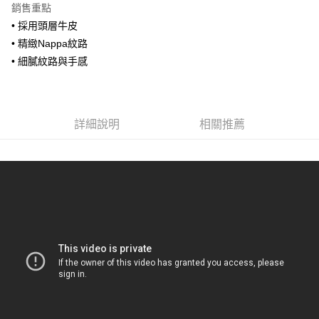
銷售重點
合作金庫商業銀行
第一商業銀行
超商取貨付款
• 採用頭層牛皮
華南商業銀行
彰化商業銀行
• 精緻Nappa紋路
LINE Pay
上海商業儲蓄銀行
台北富邦商業銀行
國泰世華商業銀行
兆豐國際商業銀行
• 細膩紋路與手感
Apple Pay
臺灣中小企業銀行
台中商業銀行
匯豐（台灣）商業銀行
華泰商業銀行
街口支付
聯邦商業銀行
遠東國際商業銀行
元大商業銀行
永豐商業銀行
詳細說明
相關推薦
悠遊付
玉山商業銀行
星展（台灣）商業銀行
台新國際商業銀行
中國信託商業銀行
全盈+PAY
台灣樂天信用卡公司
AFTEE先享後付
相關說明
【關於「AFTEE先享後付」】
ATM付款
AFTEE先享後付是「在收到商品之後才付款」的支付方式。 讓您購物簡單
便利好安心！
貨到付款
１．簡單：不需註冊會員、不需綁卡、不需儲值。
２．便利：只要手機號碼，簡訊認證，即可結帳。
３．安心：先確認商品／服務後，再付款。
運送方式
【「AFTEE先享後付」結帳流程】
全家取貨付款
１．於結帳方式選擇「AFTEE先享後付」後，將跳轉至「AFTEE先享後付」