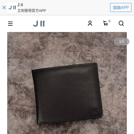
J II
開啟APP
立刻使用官方APP
0
1
/
5