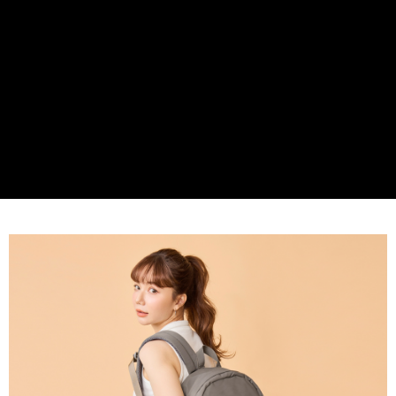
貨到付款
１．簡單：不需註冊會員、不需綁卡、不需儲值。
２．便利：只要手機號碼，簡訊認證，即可結帳。
３．安心：先確認商品／服務後，再付款。
運送方式
【「AFTEE先享後付」結帳流程】
全家取貨付款
１．於結帳方式選擇「AFTEE先享後付」後，將跳轉至「AFTEE先享後付」
免運費
結帳頁面，進行簡訊認證並確認金額後，即可完成結帳。
２．訂單成立數日內，您將收到繳費通知簡訊。
付款後全家取貨
３．收到繳費通知簡訊後14天內，點擊此簡訊中的連結，可透過四大超商／
ATM／網路銀行／等多元方式進行付款，方視為交易完成。
免運費
※ 請注意：結帳手續完成當下不需立刻繳費，但若您需要取消訂單，請聯絡
購買商品的店家。未經商家同意取消之訂單仍視為有效，需透過AFTEE先享
7-11取貨付款
後付繳納相關費用。
每筆NT$60，滿NT$599(含以上)免運費
※ 交易是否成功請以「AFTEE先享後付 」之結帳頁面顯示為準，若有關於
是否繳費成功／繳費後需取消欲退款等相關疑問，請聯繫「AFTEE先享後付
客戶支援中心」
https://netprotections.freshdesk.com/support/home
付款後7-11取貨
每筆NT$60，滿NT$599(含以上)免運費
【注意事項】
１．透過由恩沛科技股份有限公司提供之「AFTEE先享後付」服務完成之交
宅配
易，需依本服務之必要範圍內提供個人資料，並將交易相關給付款項請求債
權轉讓予恩沛科技股份有限公司。
每筆NT$60，滿NT$599(含以上)免運費
２．關於個人資料處理事宜，請瀏覽以下網址：
https://aftee.tw/terms/#terms3
貨到付款
３．未成年的使用者請事先徵得法定代理人或監護人之同意方可使用
每筆NT$90，滿NT$599(含以上)免運費
「AFTEE先享後付」，若未經同意申辦者引起之損失，本公司不負相關責