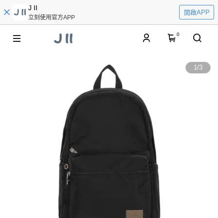
J II
開啟APP
立刻使用官方APP
0
1
/
3