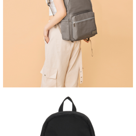
任。
國家/地區配送
查看運費
４．使用「AFTEE先享後付」時，將依據個別帳號之用戶狀況，依本公司即
時審查核予不同之上限額度；若仍有額度不足之情形，本公司將視審查結果
請求用戶進行身份認證。
５．嚴禁一人註冊多個帳號或使用他人資訊註冊。若發現惡意使用之情形，
恩沛科技股份有限公司將有權停止該用戶之使用額度並採取法律行動。