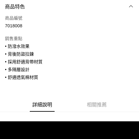
付款方式
商品特色
信用卡一次付款
商品編號
信用卡分期付款
7018008
3 期 0 利率 每期
NT$793
21家銀行
銷售重點
合作金庫商業銀行
第一商業銀行
超商取貨付款
• 防潑水效果
華南商業銀行
彰化商業銀行
• 背後防盜拉鍊
LINE Pay
上海商業儲蓄銀行
台北富邦商業銀行
國泰世華商業銀行
兆豐國際商業銀行
• 採用舒適背帶材質
Apple Pay
臺灣中小企業銀行
台中商業銀行
• 多隔層設計
匯豐（台灣）商業銀行
華泰商業銀行
• 舒適透氣棉材質
街口支付
聯邦商業銀行
遠東國際商業銀行
元大商業銀行
永豐商業銀行
悠遊付
玉山商業銀行
星展（台灣）商業銀行
台新國際商業銀行
中國信託商業銀行
全盈+PAY
詳細說明
相關推薦
台灣樂天信用卡公司
AFTEE先享後付
相關說明
【關於「AFTEE先享後付」】
ATM付款
AFTEE先享後付是「在收到商品之後才付款」的支付方式。 讓您購物簡單
便利好安心！