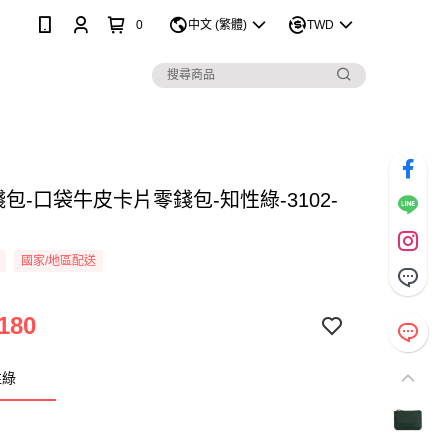
0
中文 (繁體)
TWD
 零錢包-口袋牛皮卡片零錢包-知性綠-3102-
國家/地區配送
180
性綠