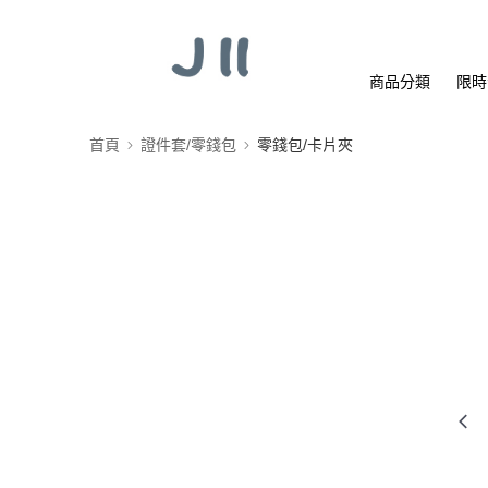
商品分類
限時
首頁
證件套/零錢包
零錢包/卡片夾