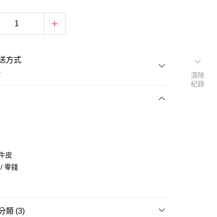
送方式
費
清除
紀錄
次付款
期付款
0 利率 每期
NT$393
21家銀行
層牛皮
庫商業銀行
第一商業銀行
/ 零錢
付款
業銀行
彰化商業銀行
業儲蓄銀行
台北富邦商業銀行
華商業銀行
兆豐國際商業銀行
小企業銀行
台中商業銀行
類 (3)
台灣）商業銀行
華泰商業銀行