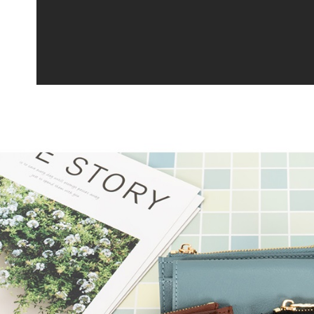
※ 交易是
是否繳費成
每筆NT$6
付客戶支
付款後7-1
【注意事
每筆NT$6
１．透過由
交易，需
宅配
求債權轉
２．關於
每筆NT$6
https://aft
３．未成
貨到付款
「AFTE
每筆NT$9
任。
４．使用「
國家/地區
即時審查
結果請求
５．嚴禁
形，恩沛
動。