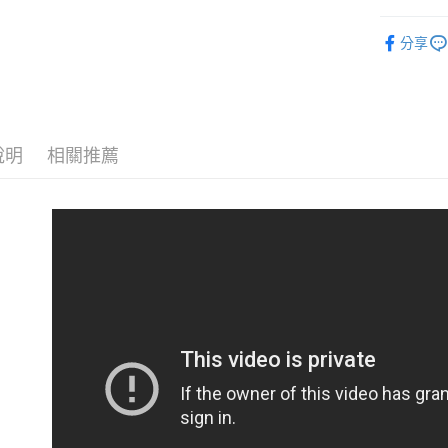
街口支付
聯邦商
證件套/零
元大商
分享
悠遊付
全部商品
玉山商
台新國
全盈+PAY
WOMEN-
台灣樂
AFTEE先
相關說明
說明
相關推薦
【關於「A
ATM付款
AFTEE
便利好安
貨到付款
１．簡單
２．便利
３．安心
運送方式
【「AFT
１．於結帳
全家取貨
付」結帳
免運費
２．訂單
３．收到繳
／ATM／
付款後全
※ 請注意
免運費
絡購買商品
先享後付
7-11取貨