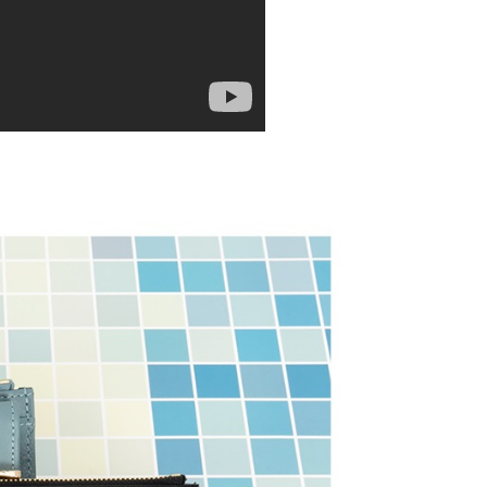
否成功請以「AFTEE先享後付 」之結帳頁面顯示為準，若有關於
功／繳費後需取消欲退款等相關疑問，請聯繫「AFTEE先享後
0，滿NT$599(含以上)免運費
援中心」
https://netprotections.freshdesk.com/support/home
1取貨
項】
0，滿NT$599(含以上)免運費
恩沛科技股份有限公司提供之「AFTEE先享後付」服務完成之
依本服務之必要範圍內提供個人資料，並將交易相關給付款項請
讓予恩沛科技股份有限公司。
個人資料處理事宜，請瀏覽以下網址：
0，滿NT$599(含以上)免運費
ee.tw/terms/#terms3
年的使用者請事先徵得法定代理人或監護人之同意方可使用
E先享後付」，若未經同意申辦者引起之損失，本公司不負相關責
0，滿NT$599(含以上)免運費
AFTEE先享後付」時，將依據個別帳號之用戶狀況，依本公司
配送
查看運費
核予不同之上限額度；若仍有額度不足之情形，本公司將視審查
用戶進行身份認證。
一人註冊多個帳號或使用他人資訊註冊。若發現惡意使用之情
科技股份有限公司將有權停止該用戶之使用額度並採取法律行