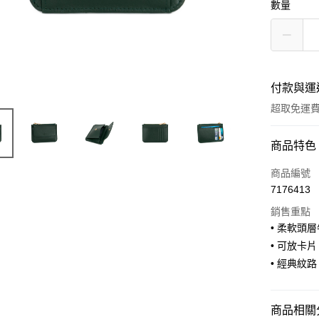
數量
付款與運
超取免運
付款方式
商品特色
信用卡一
商品編號
7176413
信用卡分
銷售重點
3 期 
• 柔軟頭
合作金
• 可放卡片 
超商取貨
華南商
• 經典紋路
LINE Pay
上海商
國泰世
Apple Pay
臺灣中
商品相關分
匯豐（