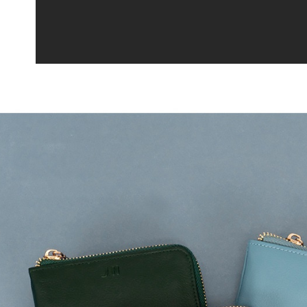
付客戶支
付款後7-1
【注意事
每筆NT$6
１．透過由
交易，需
宅配
求債權轉
２．關於
每筆NT$6
https://aft
３．未成
貨到付款
「AFTE
每筆NT$9
任。
４．使用「
國家/地區
即時審查
結果請求
５．嚴禁
形，恩沛
動。