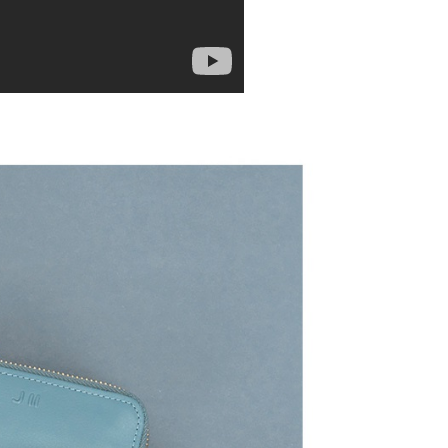
援中心」
https://netprotections.freshdesk.com/support/home
1取貨
項】
0，滿NT$599(含以上)免運費
恩沛科技股份有限公司提供之「AFTEE先享後付」服務完成之
依本服務之必要範圍內提供個人資料，並將交易相關給付款項請
讓予恩沛科技股份有限公司。
個人資料處理事宜，請瀏覽以下網址：
0，滿NT$599(含以上)免運費
ee.tw/terms/#terms3
年的使用者請事先徵得法定代理人或監護人之同意方可使用
E先享後付」，若未經同意申辦者引起之損失，本公司不負相關責
0，滿NT$599(含以上)免運費
AFTEE先享後付」時，將依據個別帳號之用戶狀況，依本公司
配送
查看運費
核予不同之上限額度；若仍有額度不足之情形，本公司將視審查
用戶進行身份認證。
一人註冊多個帳號或使用他人資訊註冊。若發現惡意使用之情
科技股份有限公司將有權停止該用戶之使用額度並採取法律行