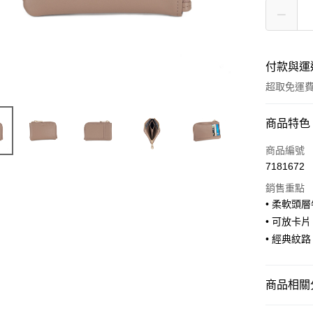
付款與運
超取免運
付款方式
商品特色
信用卡一
商品編號
7181672
信用卡分
銷售重點
3 期 
• 柔軟頭
合作金
• 可放卡片 
超商取貨
華南商
• 經典紋路
LINE Pay
上海商
國泰世
Apple Pay
臺灣中
商品相關分
匯豐（
街口支付
聯邦商
證件套/零