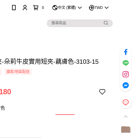
0
中文 (繁體)
TWD
 短夾-朵莉牛皮實用短夾-藕膚色-3103-15
國家/地區配送
180
膚色