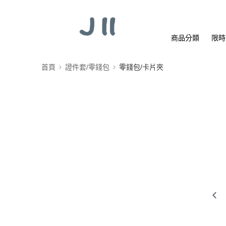
商品分類
限時
首頁
證件套/零錢包
零錢包/卡片夾