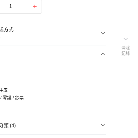
送方式
費
清除
紀錄
次付款
期付款
0 利率 每期
NT$393
21家銀行
層牛皮
庫商業銀行
第一商業銀行
/ 零錢 / 鈔票
付款
業銀行
彰化商業銀行
業儲蓄銀行
台北富邦商業銀行
華商業銀行
兆豐國際商業銀行
小企業銀行
台中商業銀行
類 (4)
台灣）商業銀行
華泰商業銀行
業銀行
遠東國際商業銀行
錢包
零錢包/卡片夾