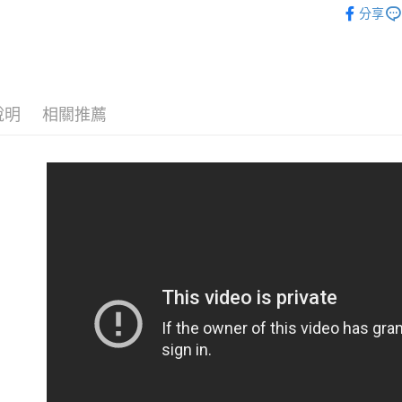
元大商
分享
悠遊付
全部商品
玉山商
台新國
全盈+PAY
WOMEN-
台灣樂
AFTEE先
WOMEN-
相關說明
說明
相關推薦
【關於「A
ATM付款
AFTEE
便利好安
貨到付款
１．簡單
２．便利
３．安心
運送方式
【「AFT
１．於結帳
全家取貨
付」結帳
免運費
２．訂單
３．收到繳
／ATM／
付款後全
※ 請注意
免運費
絡購買商品
先享後付
7-11取貨
※ 交易是
是否繳費成
每筆NT$6