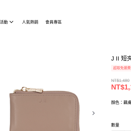
活動
人氣熱銷
會員專區
J II
超取免運費
NT$1,480
NT$1,
顏色：藕
數量