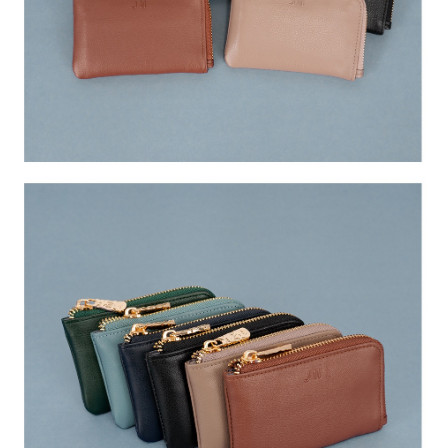
國家/地區配送
查看運費
４．使用「AFTEE先享後付」時，將依據個別帳號之用戶狀況，依本公司即
時審查核予不同之上限額度；若仍有額度不足之情形，本公司將視審查結果
請求用戶進行身份認證。
５．嚴禁一人註冊多個帳號或使用他人資訊註冊。若發現惡意使用之情形，
恩沛科技股份有限公司將有權停止該用戶之使用額度並採取法律行動。