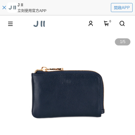
J II
開啟APP
立刻使用官方APP
0
1
/
5