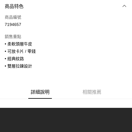
付款方式
商品特色
信用卡一次付款
商品編號
信用卡分期付款
7194657
3 期 0 利率 每期
NT$393
21家銀行
銷售重點
合作金庫商業銀行
第一商業銀行
超商取貨付款
• 柔軟頭層牛皮
華南商業銀行
彰化商業銀行
• 可放卡片 / 零錢
LINE Pay
上海商業儲蓄銀行
台北富邦商業銀行
國泰世華商業銀行
兆豐國際商業銀行
• 經典紋路
Apple Pay
臺灣中小企業銀行
台中商業銀行
• 雙層拉鍊設計
匯豐（台灣）商業銀行
華泰商業銀行
街口支付
聯邦商業銀行
遠東國際商業銀行
元大商業銀行
永豐商業銀行
悠遊付
玉山商業銀行
星展（台灣）商業銀行
詳細說明
相關推薦
台新國際商業銀行
中國信託商業銀行
全盈+PAY
台灣樂天信用卡公司
AFTEE先享後付
相關說明
【關於「AFTEE先享後付」】
ATM付款
AFTEE先享後付是「在收到商品之後才付款」的支付方式。 讓您購物簡單
便利好安心！