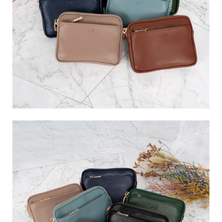
任。
國家/地區配送
查看運費
４．使用「AFTEE先享後付」時，將依據個別帳號之用戶狀況，依本公司即
時審查核予不同之上限額度；若仍有額度不足之情形，本公司將視審查結果
請求用戶進行身份認證。
５．嚴禁一人註冊多個帳號或使用他人資訊註冊。若發現惡意使用之情形，
恩沛科技股份有限公司將有權停止該用戶之使用額度並採取法律行動。