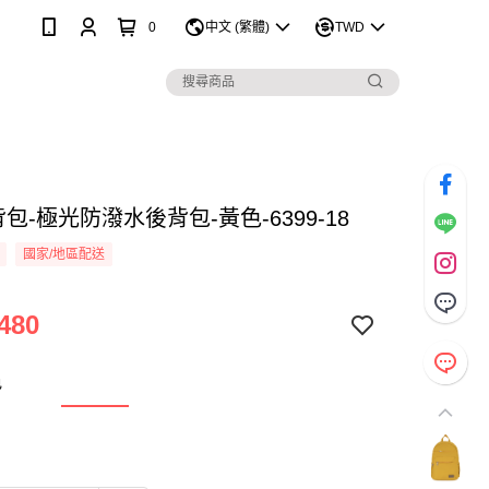
0
中文 (繁體)
TWD
 後背包-極光防潑水後背包-黃色-6399-18
國家/地區配送
480
色