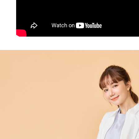
付客戶支
付款後7-1
【注意事
每筆NT$6
１．透過由
交易，需
宅配
求債權轉
２．關於
每筆NT$6
https://aft
３．未成
貨到付款
「AFTE
每筆NT$9
任。
４．使用「
國家/地區
即時審查
結果請求
５．嚴禁
形，恩沛
動。