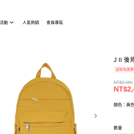
活動
人氣熱銷
會員專區
J II
超取免運費
NT$3,080
NT$2,
顏色：黃
數量