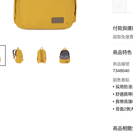
付款與運
超取免運
付款方式
商品特色
信用卡一
商品編號
7348040
信用卡分
銷售重點
3 期 
• 採用防
合作金
• 舒適肩
超商取貨
華南商
• 肩帶高
LINE Pay
上海商
• 背面2
國泰世
Apple Pay
臺灣中
匯豐（
街口支付
商品相關分
聯邦商