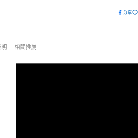
元大商
悠遊付
後背包
玉山商
分享
台新國
全盈+PAY
全部商品
台灣樂
AFTEE先
相關說明
【關於「A
說明
相關推薦
ATM付款
AFTEE
便利好安
貨到付款
１．簡單
２．便利
３．安心
運送方式
【「AFT
１．於結帳
全家取貨
付」結帳
免運費
２．訂單
３．收到繳
／ATM／
付款後全
※ 請注意
免運費
絡購買商品
先享後付
7-11取貨
※ 交易是
是否繳費成
每筆NT$6