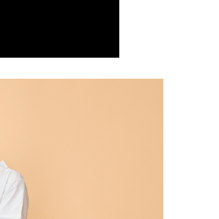
援中心」
https://netprotections.freshdesk.com/support/home
1取貨
項】
0，滿NT$599(含以上)免運費
恩沛科技股份有限公司提供之「AFTEE先享後付」服務完成之
依本服務之必要範圍內提供個人資料，並將交易相關給付款項請
讓予恩沛科技股份有限公司。
個人資料處理事宜，請瀏覽以下網址：
0，滿NT$599(含以上)免運費
ee.tw/terms/#terms3
年的使用者請事先徵得法定代理人或監護人之同意方可使用
E先享後付」，若未經同意申辦者引起之損失，本公司不負相關責
0，滿NT$599(含以上)免運費
AFTEE先享後付」時，將依據個別帳號之用戶狀況，依本公司
配送
查看運費
核予不同之上限額度；若仍有額度不足之情形，本公司將視審查
用戶進行身份認證。
一人註冊多個帳號或使用他人資訊註冊。若發現惡意使用之情
科技股份有限公司將有權停止該用戶之使用額度並採取法律行