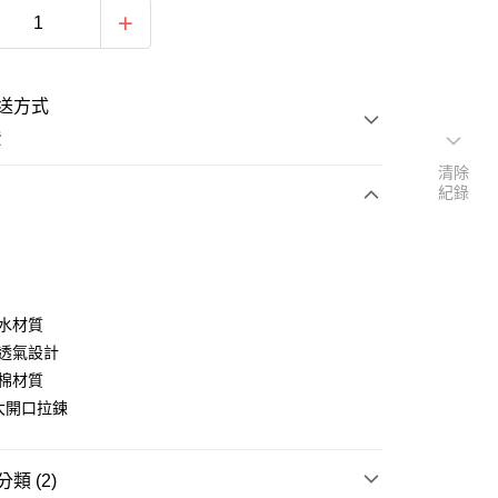
送方式
費
清除
紀錄
次付款
期付款
0 利率 每期
NT$826
21家銀行
潑水材質
庫商業銀行
第一商業銀行
帶透氣設計
付款
業銀行
彰化商業銀行
彈棉材質
業儲蓄銀行
台北富邦商業銀行
側大開口拉鍊
華商業銀行
兆豐國際商業銀行
小企業銀行
台中商業銀行
台灣）商業銀行
華泰商業銀行
類 (2)
業銀行
遠東國際商業銀行