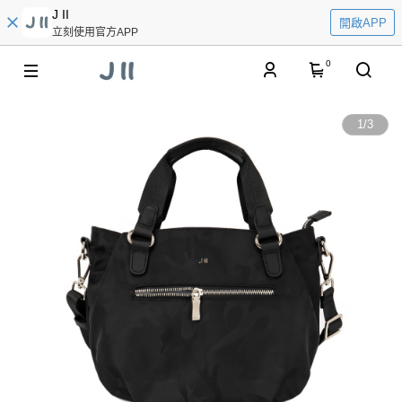
J II
開啟APP
立刻使用官方APP
0
1
/
3