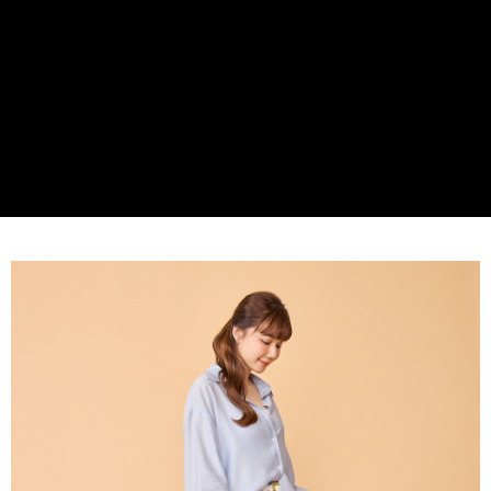
貨到付款
１．簡單：不需註冊會員、不需綁卡、不需儲值。
２．便利：只要手機號碼，簡訊認證，即可結帳。
３．安心：先確認商品／服務後，再付款。
運送方式
【「AFTEE先享後付」結帳流程】
全家取貨付款
１．於結帳方式選擇「AFTEE先享後付」後，將跳轉至「AFTEE先享後付」
免運費
結帳頁面，進行簡訊認證並確認金額後，即可完成結帳。
２．訂單成立數日內，您將收到繳費通知簡訊。
付款後全家取貨
３．收到繳費通知簡訊後14天內，點擊此簡訊中的連結，可透過四大超商／
ATM／網路銀行／等多元方式進行付款，方視為交易完成。
免運費
※ 請注意：結帳手續完成當下不需立刻繳費，但若您需要取消訂單，請聯絡
購買商品的店家。未經商家同意取消之訂單仍視為有效，需透過AFTEE先享
7-11取貨付款
後付繳納相關費用。
每筆NT$60，滿NT$599(含以上)免運費
※ 交易是否成功請以「AFTEE先享後付 」之結帳頁面顯示為準，若有關於
是否繳費成功／繳費後需取消欲退款等相關疑問，請聯繫「AFTEE先享後付
客戶支援中心」
https://netprotections.freshdesk.com/support/home
付款後7-11取貨
每筆NT$60，滿NT$599(含以上)免運費
【注意事項】
１．透過由恩沛科技股份有限公司提供之「AFTEE先享後付」服務完成之交
宅配
易，需依本服務之必要範圍內提供個人資料，並將交易相關給付款項請求債
權轉讓予恩沛科技股份有限公司。
每筆NT$60，滿NT$599(含以上)免運費
２．關於個人資料處理事宜，請瀏覽以下網址：
https://aftee.tw/terms/#terms3
貨到付款
３．未成年的使用者請事先徵得法定代理人或監護人之同意方可使用
每筆NT$90，滿NT$599(含以上)免運費
「AFTEE先享後付」，若未經同意申辦者引起之損失，本公司不負相關責