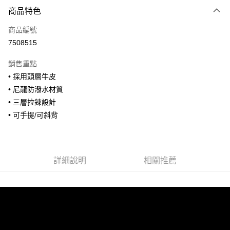
付款方式
商品特色
信用卡一次付款
商品編號
信用卡分期付款
7508515
3 期 0 利率 每期
NT$1,093
21家銀行
銷售重點
合作金庫商業銀行
第一商業銀行
超商取貨付款
• 採用頭層牛皮
華南商業銀行
彰化商業銀行
• 尼龍防潑水材質
LINE Pay
上海商業儲蓄銀行
台北富邦商業銀行
國泰世華商業銀行
兆豐國際商業銀行
• 三層拉鍊設計
Apple Pay
臺灣中小企業銀行
台中商業銀行
• 可手提/可斜背
匯豐（台灣）商業銀行
華泰商業銀行
街口支付
聯邦商業銀行
遠東國際商業銀行
元大商業銀行
永豐商業銀行
悠遊付
玉山商業銀行
星展（台灣）商業銀行
詳細說明
相關推薦
台新國際商業銀行
中國信託商業銀行
全盈+PAY
台灣樂天信用卡公司
AFTEE先享後付
相關說明
【關於「AFTEE先享後付」】
ATM付款
AFTEE先享後付是「在收到商品之後才付款」的支付方式。 讓您購物簡單
便利好安心！