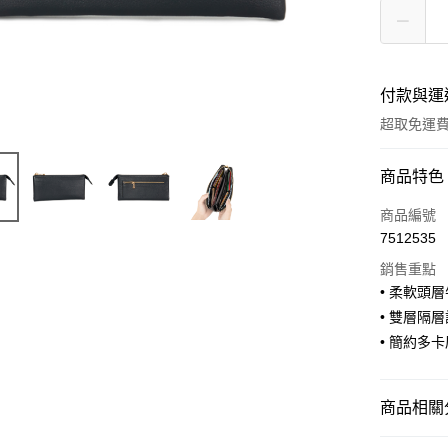
付款與運
超取免運
付款方式
商品特色
信用卡一
商品編號
7512535
信用卡分
銷售重點
3 期 
• 柔軟頭
合作金
• 雙層隔
超商取貨
華南商
• 簡約多
LINE Pay
上海商
國泰世
Apple Pay
臺灣中
商品相關分
匯豐（
街口支付
聯邦商
WOMEN-