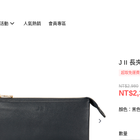
活動
人氣熱銷
會員專區
J II
超取免運費
NT$2,980
NT$2,
顏色：黑
數量