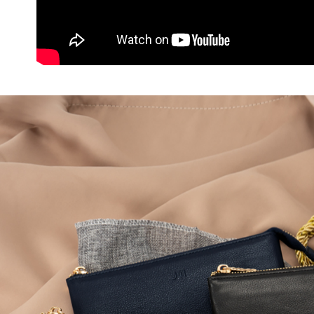
付客戶支
付款後7-1
【注意事
每筆NT$6
１．透過由
交易，需
宅配
求債權轉
２．關於
每筆NT$6
https://aft
３．未成
貨到付款
「AFTE
每筆NT$9
任。
４．使用「
國家/地區
即時審查
結果請求
５．嚴禁
形，恩沛
動。