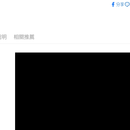
元大商
分享
悠遊付
全部商品
玉山商
台新國
全盈+PAY
台灣樂
AFTEE先
相關說明
說明
相關推薦
【關於「A
ATM付款
AFTEE
便利好安
貨到付款
１．簡單
２．便利
３．安心
運送方式
【「AFT
１．於結帳
全家取貨
付」結帳
免運費
２．訂單
３．收到繳
／ATM／
付款後全
※ 請注意
免運費
絡購買商品
先享後付
7-11取貨
※ 交易是
是否繳費成
每筆NT$6