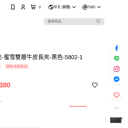
0
中文 (繁體)
TWD
 長夾-蜜雪雙層牛皮長夾-黑色-5802-1
國家/地區配送
380
色