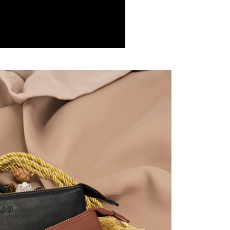
援中心」
https://netprotections.freshdesk.com/support/home
1取貨
項】
0，滿NT$599(含以上)免運費
恩沛科技股份有限公司提供之「AFTEE先享後付」服務完成之
依本服務之必要範圍內提供個人資料，並將交易相關給付款項請
讓予恩沛科技股份有限公司。
個人資料處理事宜，請瀏覽以下網址：
0，滿NT$599(含以上)免運費
ee.tw/terms/#terms3
年的使用者請事先徵得法定代理人或監護人之同意方可使用
E先享後付」，若未經同意申辦者引起之損失，本公司不負相關責
0，滿NT$599(含以上)免運費
AFTEE先享後付」時，將依據個別帳號之用戶狀況，依本公司
配送
查看運費
核予不同之上限額度；若仍有額度不足之情形，本公司將視審查
用戶進行身份認證。
一人註冊多個帳號或使用他人資訊註冊。若發現惡意使用之情
科技股份有限公司將有權停止該用戶之使用額度並採取法律行