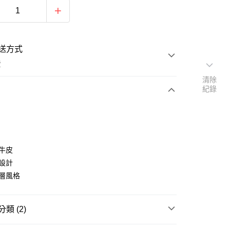
送方式
費
清除
紀錄
次付款
期付款
0 利率 每期
NT$793
21家銀行
層牛皮
庫商業銀行
第一商業銀行
層設計
付款
業銀行
彰化商業銀行
卡層風格
業儲蓄銀行
台北富邦商業銀行
華商業銀行
兆豐國際商業銀行
小企業銀行
台中商業銀行
類 (2)
台灣）商業銀行
華泰商業銀行
業銀行
遠東國際商業銀行
皮夾
長夾