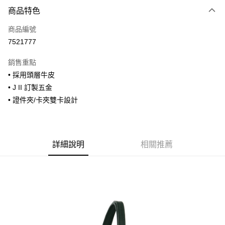
付款方式
商品特色
信用卡一次付款
商品編號
信用卡分期付款
7521777
3 期 0 利率 每期
NT$393
21家銀行
銷售重點
合作金庫商業銀行
第一商業銀行
超商取貨付款
• 採用頭層牛皮
華南商業銀行
彰化商業銀行
• J II 訂製五金
LINE Pay
上海商業儲蓄銀行
台北富邦商業銀行
國泰世華商業銀行
兆豐國際商業銀行
• 證件夾/卡夾雙卡設計
Apple Pay
臺灣中小企業銀行
台中商業銀行
匯豐（台灣）商業銀行
華泰商業銀行
街口支付
聯邦商業銀行
遠東國際商業銀行
元大商業銀行
永豐商業銀行
詳細說明
相關推薦
悠遊付
玉山商業銀行
星展（台灣）商業銀行
台新國際商業銀行
中國信託商業銀行
全盈+PAY
台灣樂天信用卡公司
AFTEE先享後付
相關說明
【關於「AFTEE先享後付」】
ATM付款
AFTEE先享後付是「在收到商品之後才付款」的支付方式。 讓您購物簡單
便利好安心！