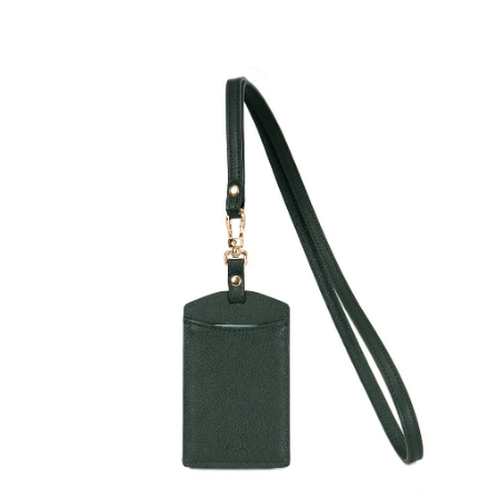
任。
國家/地區配送
查看運費
４．使用「AFTEE先享後付」時，將依據個別帳號之用戶狀況，依本公司即
時審查核予不同之上限額度；若仍有額度不足之情形，本公司將視審查結果
請求用戶進行身份認證。
５．嚴禁一人註冊多個帳號或使用他人資訊註冊。若發現惡意使用之情形，
恩沛科技股份有限公司將有權停止該用戶之使用額度並採取法律行動。