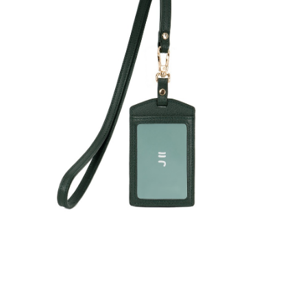
貨到付款
１．簡單：不需註冊會員、不需綁卡、不需儲值。
２．便利：只要手機號碼，簡訊認證，即可結帳。
３．安心：先確認商品／服務後，再付款。
運送方式
【「AFTEE先享後付」結帳流程】
全家取貨付款
１．於結帳方式選擇「AFTEE先享後付」後，將跳轉至「AFTEE先享後付」
免運費
結帳頁面，進行簡訊認證並確認金額後，即可完成結帳。
２．訂單成立數日內，您將收到繳費通知簡訊。
付款後全家取貨
３．收到繳費通知簡訊後14天內，點擊此簡訊中的連結，可透過四大超商／
ATM／網路銀行／等多元方式進行付款，方視為交易完成。
免運費
※ 請注意：結帳手續完成當下不需立刻繳費，但若您需要取消訂單，請聯絡
購買商品的店家。未經商家同意取消之訂單仍視為有效，需透過AFTEE先享
7-11取貨付款
後付繳納相關費用。
每筆NT$60，滿NT$599(含以上)免運費
※ 交易是否成功請以「AFTEE先享後付 」之結帳頁面顯示為準，若有關於
是否繳費成功／繳費後需取消欲退款等相關疑問，請聯繫「AFTEE先享後付
客戶支援中心」
https://netprotections.freshdesk.com/support/home
付款後7-11取貨
每筆NT$60，滿NT$599(含以上)免運費
【注意事項】
１．透過由恩沛科技股份有限公司提供之「AFTEE先享後付」服務完成之交
宅配
易，需依本服務之必要範圍內提供個人資料，並將交易相關給付款項請求債
權轉讓予恩沛科技股份有限公司。
每筆NT$60，滿NT$599(含以上)免運費
２．關於個人資料處理事宜，請瀏覽以下網址：
https://aftee.tw/terms/#terms3
貨到付款
３．未成年的使用者請事先徵得法定代理人或監護人之同意方可使用
每筆NT$90，滿NT$599(含以上)免運費
「AFTEE先享後付」，若未經同意申辦者引起之損失，本公司不負相關責