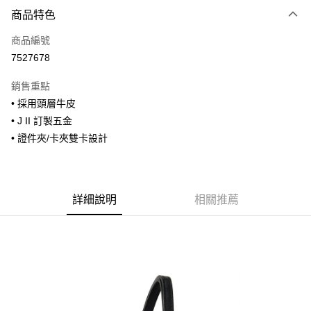
付款方式
商品特色
信用卡一次付款
商品編號
信用卡分期付款
7527678
3 期 0 利率 每期
NT$393
21家銀行
銷售重點
合作金庫商業銀行
第一商業銀行
超商取貨付款
• 採用頭層牛皮
華南商業銀行
彰化商業銀行
• J II 訂製五金
LINE Pay
上海商業儲蓄銀行
台北富邦商業銀行
國泰世華商業銀行
兆豐國際商業銀行
• 證件夾/卡夾雙卡設計
Apple Pay
臺灣中小企業銀行
台中商業銀行
匯豐（台灣）商業銀行
華泰商業銀行
街口支付
聯邦商業銀行
遠東國際商業銀行
元大商業銀行
永豐商業銀行
詳細說明
相關推薦
悠遊付
玉山商業銀行
星展（台灣）商業銀行
台新國際商業銀行
中國信託商業銀行
全盈+PAY
台灣樂天信用卡公司
AFTEE先享後付
相關說明
【關於「AFTEE先享後付」】
ATM付款
AFTEE先享後付是「在收到商品之後才付款」的支付方式。 讓您購物簡單
便利好安心！