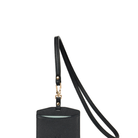
任。
國家/地區配送
查看運費
４．使用「AFTEE先享後付」時，將依據個別帳號之用戶狀況，依本公司即
時審查核予不同之上限額度；若仍有額度不足之情形，本公司將視審查結果
請求用戶進行身份認證。
５．嚴禁一人註冊多個帳號或使用他人資訊註冊。若發現惡意使用之情形，
恩沛科技股份有限公司將有權停止該用戶之使用額度並採取法律行動。