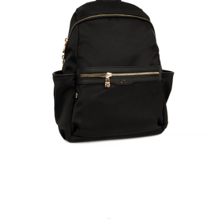
國家/地區配送
查看運費
４．使用「AFTEE先享後付」時，將依據個別帳號之用戶狀況，依本公司即
時審查核予不同之上限額度；若仍有額度不足之情形，本公司將視審查結果
請求用戶進行身份認證。
５．嚴禁一人註冊多個帳號或使用他人資訊註冊。若發現惡意使用之情形，
恩沛科技股份有限公司將有權停止該用戶之使用額度並採取法律行動。