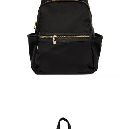
２．便利：只要手機號碼，簡訊認證，即可結帳。
３．安心：先確認商品／服務後，再付款。
運送方式
【「AFTEE先享後付」結帳流程】
全家取貨付款
１．於結帳方式選擇「AFTEE先享後付」後，將跳轉至「AFTEE先享後付」
免運費
結帳頁面，進行簡訊認證並確認金額後，即可完成結帳。
２．訂單成立數日內，您將收到繳費通知簡訊。
付款後全家取貨
３．收到繳費通知簡訊後14天內，點擊此簡訊中的連結，可透過四大超商／
ATM／網路銀行／等多元方式進行付款，方視為交易完成。
免運費
※ 請注意：結帳手續完成當下不需立刻繳費，但若您需要取消訂單，請聯絡
購買商品的店家。未經商家同意取消之訂單仍視為有效，需透過AFTEE先享
7-11取貨付款
後付繳納相關費用。
每筆NT$60，滿NT$599(含以上)免運費
※ 交易是否成功請以「AFTEE先享後付 」之結帳頁面顯示為準，若有關於
是否繳費成功／繳費後需取消欲退款等相關疑問，請聯繫「AFTEE先享後付
客戶支援中心」
https://netprotections.freshdesk.com/support/home
付款後7-11取貨
每筆NT$60，滿NT$599(含以上)免運費
【注意事項】
１．透過由恩沛科技股份有限公司提供之「AFTEE先享後付」服務完成之交
宅配
易，需依本服務之必要範圍內提供個人資料，並將交易相關給付款項請求債
權轉讓予恩沛科技股份有限公司。
每筆NT$60，滿NT$599(含以上)免運費
２．關於個人資料處理事宜，請瀏覽以下網址：
https://aftee.tw/terms/#terms3
貨到付款
３．未成年的使用者請事先徵得法定代理人或監護人之同意方可使用
每筆NT$90，滿NT$599(含以上)免運費
「AFTEE先享後付」，若未經同意申辦者引起之損失，本公司不負相關責
任。