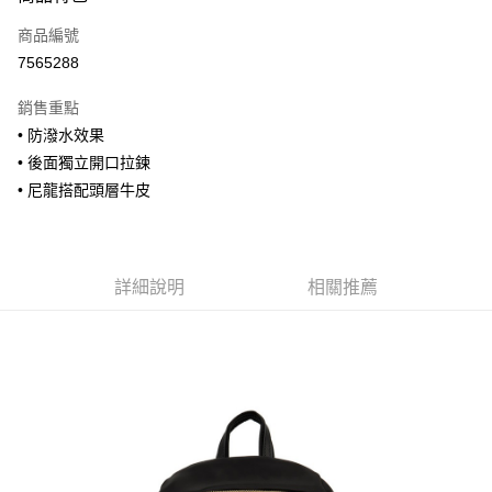
信用卡一次付款
商品編號
信用卡分期付款
7565288
3 期 0 利率 每期
NT$960
21家銀行
銷售重點
合作金庫商業銀行
第一商業銀行
超商取貨付款
• 防潑水效果
華南商業銀行
彰化商業銀行
• 後面獨立開口拉鍊
LINE Pay
上海商業儲蓄銀行
台北富邦商業銀行
國泰世華商業銀行
兆豐國際商業銀行
• 尼龍搭配頭層牛皮
Apple Pay
臺灣中小企業銀行
台中商業銀行
匯豐（台灣）商業銀行
華泰商業銀行
街口支付
聯邦商業銀行
遠東國際商業銀行
元大商業銀行
永豐商業銀行
詳細說明
相關推薦
悠遊付
玉山商業銀行
星展（台灣）商業銀行
台新國際商業銀行
中國信託商業銀行
全盈+PAY
台灣樂天信用卡公司
AFTEE先享後付
相關說明
【關於「AFTEE先享後付」】
ATM付款
AFTEE先享後付是「在收到商品之後才付款」的支付方式。 讓您購物簡單
便利好安心！
貨到付款
１．簡單：不需註冊會員、不需綁卡、不需儲值。