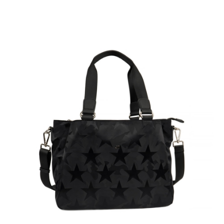
任。
國家/地區配送
查看運費
４．使用「AFTEE先享後付」時，將依據個別帳號之用戶狀況，依本公司即
時審查核予不同之上限額度；若仍有額度不足之情形，本公司將視審查結果
請求用戶進行身份認證。
５．嚴禁一人註冊多個帳號或使用他人資訊註冊。若發現惡意使用之情形，
恩沛科技股份有限公司將有權停止該用戶之使用額度並採取法律行動。