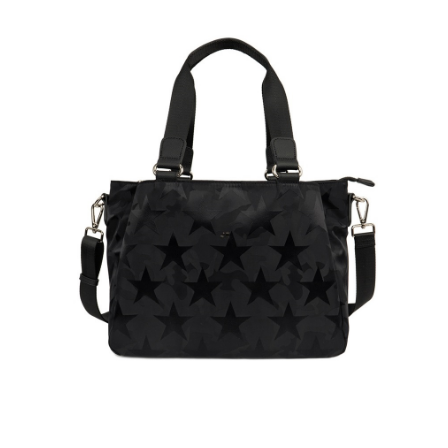
貨到付款
１．簡單：不需註冊會員、不需綁卡、不需儲值。
２．便利：只要手機號碼，簡訊認證，即可結帳。
３．安心：先確認商品／服務後，再付款。
運送方式
【「AFTEE先享後付」結帳流程】
全家取貨付款
１．於結帳方式選擇「AFTEE先享後付」後，將跳轉至「AFTEE先享後付」
免運費
結帳頁面，進行簡訊認證並確認金額後，即可完成結帳。
２．訂單成立數日內，您將收到繳費通知簡訊。
付款後全家取貨
３．收到繳費通知簡訊後14天內，點擊此簡訊中的連結，可透過四大超商／
ATM／網路銀行／等多元方式進行付款，方視為交易完成。
免運費
※ 請注意：結帳手續完成當下不需立刻繳費，但若您需要取消訂單，請聯絡
購買商品的店家。未經商家同意取消之訂單仍視為有效，需透過AFTEE先享
7-11取貨付款
後付繳納相關費用。
每筆NT$60，滿NT$599(含以上)免運費
※ 交易是否成功請以「AFTEE先享後付 」之結帳頁面顯示為準，若有關於
是否繳費成功／繳費後需取消欲退款等相關疑問，請聯繫「AFTEE先享後付
客戶支援中心」
https://netprotections.freshdesk.com/support/home
付款後7-11取貨
每筆NT$60，滿NT$599(含以上)免運費
【注意事項】
１．透過由恩沛科技股份有限公司提供之「AFTEE先享後付」服務完成之交
宅配
易，需依本服務之必要範圍內提供個人資料，並將交易相關給付款項請求債
權轉讓予恩沛科技股份有限公司。
每筆NT$60，滿NT$599(含以上)免運費
２．關於個人資料處理事宜，請瀏覽以下網址：
https://aftee.tw/terms/#terms3
貨到付款
３．未成年的使用者請事先徵得法定代理人或監護人之同意方可使用
每筆NT$90，滿NT$599(含以上)免運費
「AFTEE先享後付」，若未經同意申辦者引起之損失，本公司不負相關責