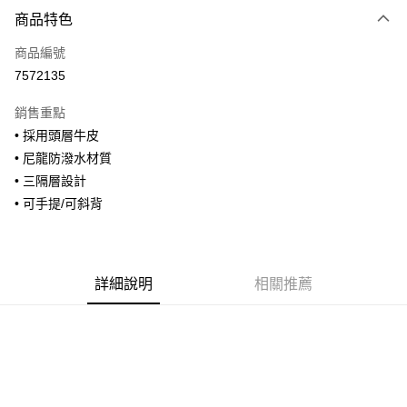
付款方式
商品特色
信用卡一次付款
商品編號
信用卡分期付款
7572135
3 期 0 利率 每期
NT$860
21家銀行
銷售重點
合作金庫商業銀行
第一商業銀行
超商取貨付款
• 採用頭層牛皮
華南商業銀行
彰化商業銀行
• 尼龍防潑水材質
LINE Pay
上海商業儲蓄銀行
台北富邦商業銀行
國泰世華商業銀行
兆豐國際商業銀行
• 三隔層設計
Apple Pay
臺灣中小企業銀行
台中商業銀行
• 可手提/可斜背
匯豐（台灣）商業銀行
華泰商業銀行
街口支付
聯邦商業銀行
遠東國際商業銀行
元大商業銀行
永豐商業銀行
悠遊付
玉山商業銀行
星展（台灣）商業銀行
詳細說明
相關推薦
台新國際商業銀行
中國信託商業銀行
全盈+PAY
台灣樂天信用卡公司
AFTEE先享後付
相關說明
【關於「AFTEE先享後付」】
ATM付款
AFTEE先享後付是「在收到商品之後才付款」的支付方式。 讓您購物簡單
便利好安心！