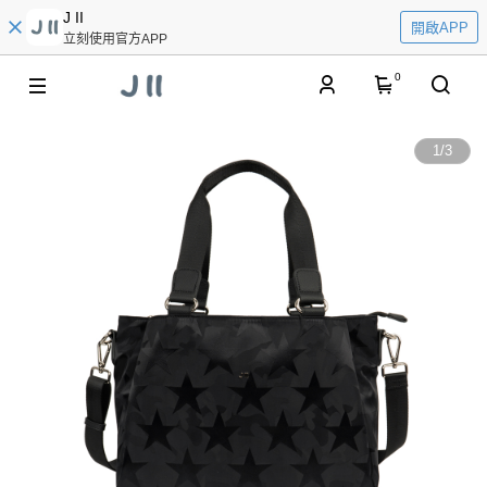
J II
開啟APP
立刻使用官方APP
0
1
/
3