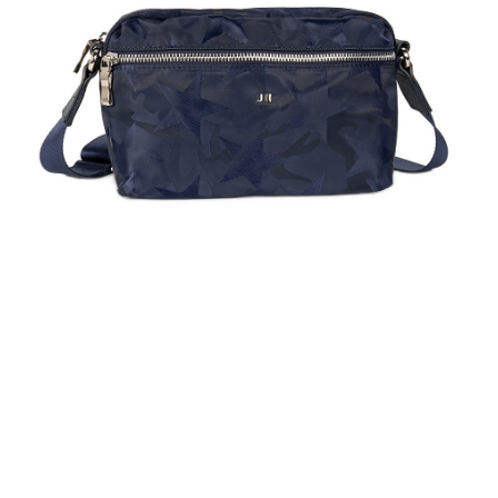
任。
國家/地區配送
查看運費
４．使用「AFTEE先享後付」時，將依據個別帳號之用戶狀況，依本公司即
時審查核予不同之上限額度；若仍有額度不足之情形，本公司將視審查結果
請求用戶進行身份認證。
５．嚴禁一人註冊多個帳號或使用他人資訊註冊。若發現惡意使用之情形，
恩沛科技股份有限公司將有權停止該用戶之使用額度並採取法律行動。