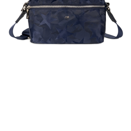
貨到付款
１．簡單：不需註冊會員、不需綁卡、不需儲值。
２．便利：只要手機號碼，簡訊認證，即可結帳。
３．安心：先確認商品／服務後，再付款。
運送方式
【「AFTEE先享後付」結帳流程】
全家取貨付款
１．於結帳方式選擇「AFTEE先享後付」後，將跳轉至「AFTEE先享後付」
免運費
結帳頁面，進行簡訊認證並確認金額後，即可完成結帳。
２．訂單成立數日內，您將收到繳費通知簡訊。
付款後全家取貨
３．收到繳費通知簡訊後14天內，點擊此簡訊中的連結，可透過四大超商／
ATM／網路銀行／等多元方式進行付款，方視為交易完成。
免運費
※ 請注意：結帳手續完成當下不需立刻繳費，但若您需要取消訂單，請聯絡
購買商品的店家。未經商家同意取消之訂單仍視為有效，需透過AFTEE先享
7-11取貨付款
後付繳納相關費用。
每筆NT$60，滿NT$599(含以上)免運費
※ 交易是否成功請以「AFTEE先享後付 」之結帳頁面顯示為準，若有關於
是否繳費成功／繳費後需取消欲退款等相關疑問，請聯繫「AFTEE先享後付
客戶支援中心」
https://netprotections.freshdesk.com/support/home
付款後7-11取貨
每筆NT$60，滿NT$599(含以上)免運費
【注意事項】
１．透過由恩沛科技股份有限公司提供之「AFTEE先享後付」服務完成之交
宅配
易，需依本服務之必要範圍內提供個人資料，並將交易相關給付款項請求債
權轉讓予恩沛科技股份有限公司。
每筆NT$60，滿NT$599(含以上)免運費
２．關於個人資料處理事宜，請瀏覽以下網址：
https://aftee.tw/terms/#terms3
貨到付款
３．未成年的使用者請事先徵得法定代理人或監護人之同意方可使用
每筆NT$90，滿NT$599(含以上)免運費
「AFTEE先享後付」，若未經同意申辦者引起之損失，本公司不負相關責