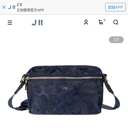
J II
開啟APP
立刻使用官方APP
0
1
/
3