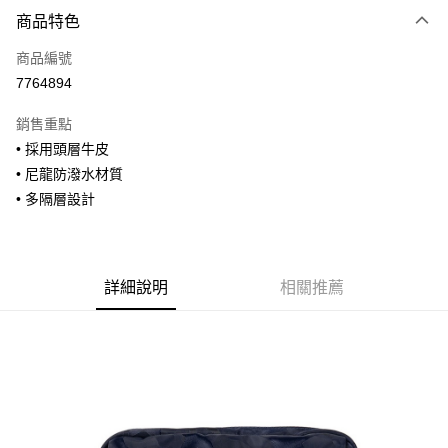
付款方式
商品特色
信用卡一次付款
商品編號
信用卡分期付款
7764894
3 期 0 利率 每期
NT$593
21家銀行
銷售重點
合作金庫商業銀行
第一商業銀行
超商取貨付款
• 採用頭層牛皮
華南商業銀行
彰化商業銀行
• 尼龍防潑水材質
LINE Pay
上海商業儲蓄銀行
台北富邦商業銀行
國泰世華商業銀行
兆豐國際商業銀行
• 多隔層設計
Apple Pay
臺灣中小企業銀行
台中商業銀行
匯豐（台灣）商業銀行
華泰商業銀行
街口支付
聯邦商業銀行
遠東國際商業銀行
元大商業銀行
永豐商業銀行
詳細說明
相關推薦
悠遊付
玉山商業銀行
星展（台灣）商業銀行
台新國際商業銀行
中國信託商業銀行
全盈+PAY
台灣樂天信用卡公司
AFTEE先享後付
相關說明
【關於「AFTEE先享後付」】
ATM付款
AFTEE先享後付是「在收到商品之後才付款」的支付方式。 讓您購物簡單
便利好安心！