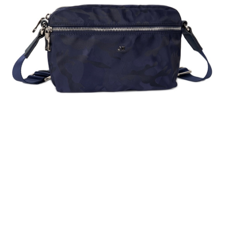
任。
國家/地區配送
查看運費
４．使用「AFTEE先享後付」時，將依據個別帳號之用戶狀況，依本公司即
時審查核予不同之上限額度；若仍有額度不足之情形，本公司將視審查結果
請求用戶進行身份認證。
５．嚴禁一人註冊多個帳號或使用他人資訊註冊。若發現惡意使用之情形，
恩沛科技股份有限公司將有權停止該用戶之使用額度並採取法律行動。