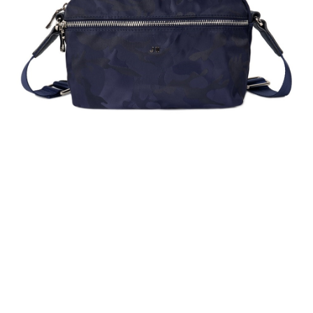
貨到付款
１．簡單：不需註冊會員、不需綁卡、不需儲值。
２．便利：只要手機號碼，簡訊認證，即可結帳。
３．安心：先確認商品／服務後，再付款。
運送方式
【「AFTEE先享後付」結帳流程】
全家取貨付款
１．於結帳方式選擇「AFTEE先享後付」後，將跳轉至「AFTEE先享後付」
免運費
結帳頁面，進行簡訊認證並確認金額後，即可完成結帳。
２．訂單成立數日內，您將收到繳費通知簡訊。
付款後全家取貨
３．收到繳費通知簡訊後14天內，點擊此簡訊中的連結，可透過四大超商／
ATM／網路銀行／等多元方式進行付款，方視為交易完成。
免運費
※ 請注意：結帳手續完成當下不需立刻繳費，但若您需要取消訂單，請聯絡
購買商品的店家。未經商家同意取消之訂單仍視為有效，需透過AFTEE先享
7-11取貨付款
後付繳納相關費用。
每筆NT$60，滿NT$599(含以上)免運費
※ 交易是否成功請以「AFTEE先享後付 」之結帳頁面顯示為準，若有關於
是否繳費成功／繳費後需取消欲退款等相關疑問，請聯繫「AFTEE先享後付
客戶支援中心」
https://netprotections.freshdesk.com/support/home
付款後7-11取貨
每筆NT$60，滿NT$599(含以上)免運費
【注意事項】
１．透過由恩沛科技股份有限公司提供之「AFTEE先享後付」服務完成之交
宅配
易，需依本服務之必要範圍內提供個人資料，並將交易相關給付款項請求債
權轉讓予恩沛科技股份有限公司。
每筆NT$60，滿NT$599(含以上)免運費
２．關於個人資料處理事宜，請瀏覽以下網址：
https://aftee.tw/terms/#terms3
貨到付款
３．未成年的使用者請事先徵得法定代理人或監護人之同意方可使用
每筆NT$90，滿NT$599(含以上)免運費
「AFTEE先享後付」，若未經同意申辦者引起之損失，本公司不負相關責