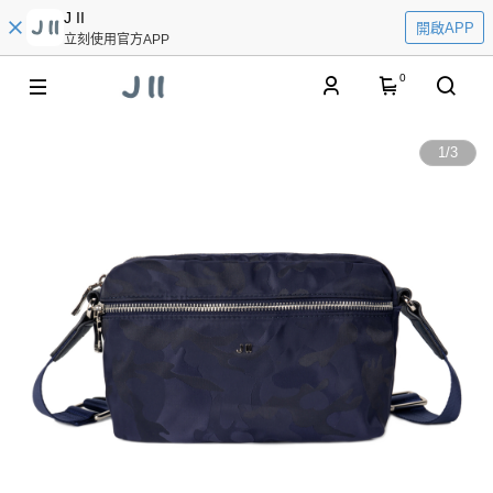
J II
開啟APP
立刻使用官方APP
0
1
/
3