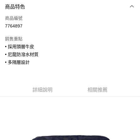
付款方式
商品特色
信用卡一次付款
商品編號
信用卡分期付款
7764897
3 期 0 利率 每期
NT$593
21家銀行
銷售重點
合作金庫商業銀行
第一商業銀行
超商取貨付款
• 採用頭層牛皮
華南商業銀行
彰化商業銀行
• 尼龍防潑水材質
LINE Pay
上海商業儲蓄銀行
台北富邦商業銀行
國泰世華商業銀行
兆豐國際商業銀行
• 多隔層設計
Apple Pay
臺灣中小企業銀行
台中商業銀行
匯豐（台灣）商業銀行
華泰商業銀行
街口支付
聯邦商業銀行
遠東國際商業銀行
元大商業銀行
永豐商業銀行
詳細說明
相關推薦
悠遊付
玉山商業銀行
星展（台灣）商業銀行
台新國際商業銀行
中國信託商業銀行
全盈+PAY
台灣樂天信用卡公司
AFTEE先享後付
相關說明
【關於「AFTEE先享後付」】
ATM付款
AFTEE先享後付是「在收到商品之後才付款」的支付方式。 讓您購物簡單
便利好安心！