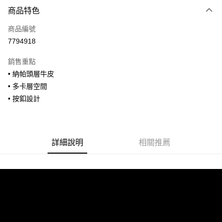
付款方式
商品特色
信用卡一次付款
商品編號
信用卡分期付款
7794918
3 期 0 利率 每期
NT$926
21家銀行
銷售重點
合作金庫商業銀行
第一商業銀行
超商取貨付款
• 納帕頭層牛皮
華南商業銀行
彰化商業銀行
• 多卡層空間
LINE Pay
上海商業儲蓄銀行
台北富邦商業銀行
國泰世華商業銀行
兆豐國際商業銀行
• 按釦設計
Apple Pay
臺灣中小企業銀行
台中商業銀行
匯豐（台灣）商業銀行
華泰商業銀行
街口支付
聯邦商業銀行
遠東國際商業銀行
元大商業銀行
永豐商業銀行
詳細說明
相關推薦
悠遊付
玉山商業銀行
星展（台灣）商業銀行
台新國際商業銀行
中國信託商業銀行
全盈+PAY
台灣樂天信用卡公司
AFTEE先享後付
相關說明
【關於「AFTEE先享後付」】
ATM付款
AFTEE先享後付是「在收到商品之後才付款」的支付方式。 讓您購物簡單
便利好安心！