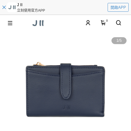
J II
開啟APP
立刻使用官方APP
0
1
/
5