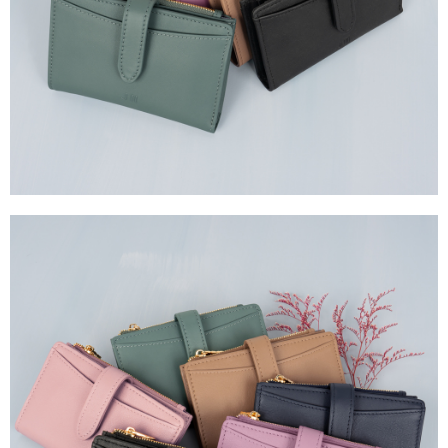
任。
國家/地區配送
查看運費
４．使用「AFTEE先享後付」時，將依據個別帳號之用戶狀況，依本公司即
時審查核予不同之上限額度；若仍有額度不足之情形，本公司將視審查結果
請求用戶進行身份認證。
５．嚴禁一人註冊多個帳號或使用他人資訊註冊。若發現惡意使用之情形，
恩沛科技股份有限公司將有權停止該用戶之使用額度並採取法律行動。