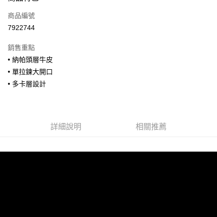
信用卡一次付款
商品編號
信用卡分期付款
7922744
3 期 0 利率 每期
NT$993
21家銀行
銷售重點
合作金庫商業銀行
第一商業銀行
超商取貨付款
• 納帕頭層牛皮
華南商業銀行
彰化商業銀行
• 單拉鍊大開口
LINE Pay
上海商業儲蓄銀行
台北富邦商業銀行
國泰世華商業銀行
兆豐國際商業銀行
• 多卡層設計
Apple Pay
臺灣中小企業銀行
台中商業銀行
匯豐（台灣）商業銀行
華泰商業銀行
街口支付
聯邦商業銀行
遠東國際商業銀行
元大商業銀行
永豐商業銀行
詳細說明
相關推薦
悠遊付
玉山商業銀行
星展（台灣）商業銀行
台新國際商業銀行
中國信託商業銀行
全盈+PAY
台灣樂天信用卡公司
AFTEE先享後付
相關說明
【關於「AFTEE先享後付」】
ATM付款
AFTEE先享後付是「在收到商品之後才付款」的支付方式。 讓您購物簡單
便利好安心！
貨到付款
１．簡單：不需註冊會員、不需綁卡、不需儲值。