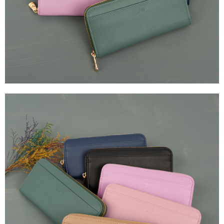
國家/地區配送
查看運費
４．使用「AFTEE先享後付」時，將依據個別帳號之用戶狀況，依本公司即
時審查核予不同之上限額度；若仍有額度不足之情形，本公司將視審查結果
請求用戶進行身份認證。
５．嚴禁一人註冊多個帳號或使用他人資訊註冊。若發現惡意使用之情形，
恩沛科技股份有限公司將有權停止該用戶之使用額度並採取法律行動。