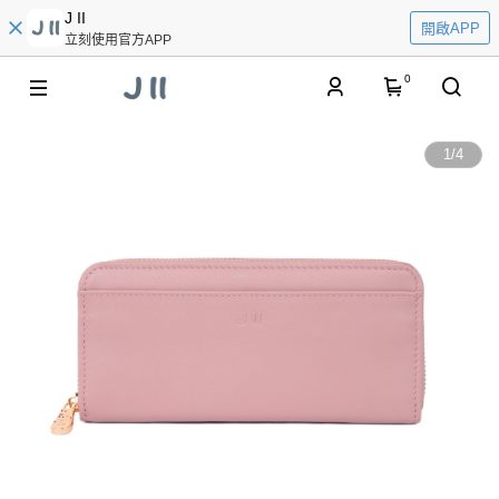
J II
開啟APP
立刻使用官方APP
0
1
/
4