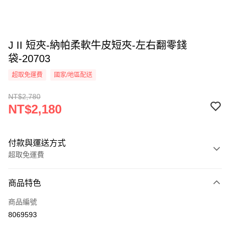
J II 短夾-納帕柔軟牛皮短夾-左右翻零錢
袋-20703
超取免運費
國家/地區配送
NT$2,780
NT$2,180
付款與運送方式
超取免運費
付款方式
商品特色
信用卡一次付款
商品編號
信用卡分期付款
8069593
3 期 0 利率 每期
NT$726
21家銀行