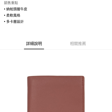
銷售重點
合作金庫商業銀行
第一商業銀行
超商取貨付款
• 納帕頭層牛皮
華南商業銀行
彰化商業銀行
• 柔軟風格
LINE Pay
上海商業儲蓄銀行
台北富邦商業銀行
國泰世華商業銀行
兆豐國際商業銀行
• 多卡層設計
Apple Pay
臺灣中小企業銀行
台中商業銀行
匯豐（台灣）商業銀行
華泰商業銀行
街口支付
聯邦商業銀行
遠東國際商業銀行
元大商業銀行
永豐商業銀行
詳細說明
相關推薦
悠遊付
玉山商業銀行
星展（台灣）商業銀行
台新國際商業銀行
中國信託商業銀行
全盈+PAY
台灣樂天信用卡公司
AFTEE先享後付
相關說明
【關於「AFTEE先享後付」】
ATM付款
AFTEE先享後付是「在收到商品之後才付款」的支付方式。 讓您購物簡單
便利好安心！
貨到付款
１．簡單：不需註冊會員、不需綁卡、不需儲值。
２．便利：只要手機號碼，簡訊認證，即可結帳。
３．安心：先確認商品／服務後，再付款。
運送方式
【「AFTEE先享後付」結帳流程】
全家取貨付款
１．於結帳方式選擇「AFTEE先享後付」後，將跳轉至「AFTEE先享後付」