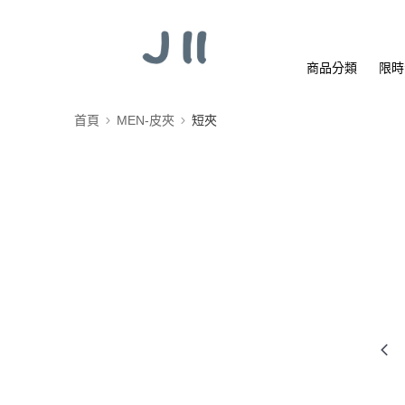
商品分類
限時
首頁
MEN-皮夾
短夾