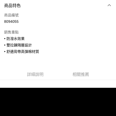
付款方式
商品特色
信用卡一次付款
商品編號
信用卡分期付款
8094055
3 期 0 利率 每期
NT$860
21家銀行
銷售重點
合作金庫商業銀行
第一商業銀行
超商取貨付款
• 防潑水效果
華南商業銀行
彰化商業銀行
• 雙拉鍊隔層設計
LINE Pay
上海商業儲蓄銀行
台北富邦商業銀行
國泰世華商業銀行
兆豐國際商業銀行
• 舒適背帶高彈棉材質
Apple Pay
臺灣中小企業銀行
台中商業銀行
匯豐（台灣）商業銀行
華泰商業銀行
街口支付
聯邦商業銀行
遠東國際商業銀行
元大商業銀行
永豐商業銀行
詳細說明
相關推薦
悠遊付
玉山商業銀行
星展（台灣）商業銀行
台新國際商業銀行
中國信託商業銀行
全盈+PAY
台灣樂天信用卡公司
AFTEE先享後付
相關說明
【關於「AFTEE先享後付」】
ATM付款
AFTEE先享後付是「在收到商品之後才付款」的支付方式。 讓您購物簡單
便利好安心！