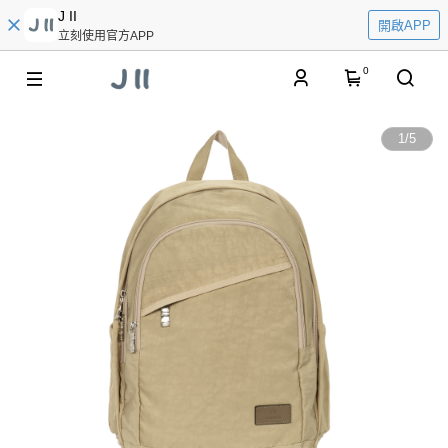
J II
開啟APP
立刻使用官方APP
0
1
/
5