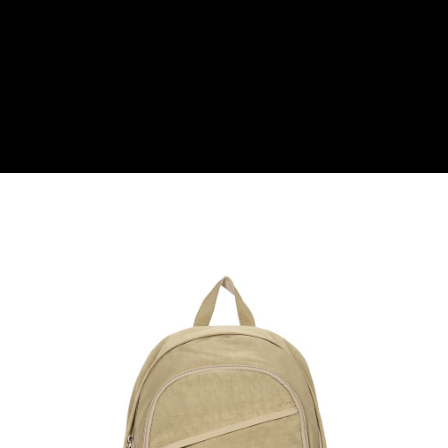
貨到付款
１．簡單：不需註冊會員、不需綁卡、不需儲值。
２．便利：只要手機號碼，簡訊認證，即可結帳。
３．安心：先確認商品／服務後，再付款。
運送方式
【「AFTEE先享後付」結帳流程】
全家取貨付款
１．於結帳方式選擇「AFTEE先享後付」後，將跳轉至「AFTEE先享後付」
免運費
結帳頁面，進行簡訊認證並確認金額後，即可完成結帳。
２．訂單成立數日內，您將收到繳費通知簡訊。
付款後全家取貨
３．收到繳費通知簡訊後14天內，點擊此簡訊中的連結，可透過四大超商／
ATM／網路銀行／等多元方式進行付款，方視為交易完成。
免運費
※ 請注意：結帳手續完成當下不需立刻繳費，但若您需要取消訂單，請聯絡
購買商品的店家。未經商家同意取消之訂單仍視為有效，需透過AFTEE先享
7-11取貨付款
後付繳納相關費用。
每筆NT$60，滿NT$599(含以上)免運費
※ 交易是否成功請以「AFTEE先享後付 」之結帳頁面顯示為準，若有關於
是否繳費成功／繳費後需取消欲退款等相關疑問，請聯繫「AFTEE先享後付
客戶支援中心」
https://netprotections.freshdesk.com/support/home
付款後7-11取貨
每筆NT$60，滿NT$599(含以上)免運費
【注意事項】
１．透過由恩沛科技股份有限公司提供之「AFTEE先享後付」服務完成之交
宅配
易，需依本服務之必要範圍內提供個人資料，並將交易相關給付款項請求債
權轉讓予恩沛科技股份有限公司。
每筆NT$60，滿NT$599(含以上)免運費
２．關於個人資料處理事宜，請瀏覽以下網址：
https://aftee.tw/terms/#terms3
貨到付款
３．未成年的使用者請事先徵得法定代理人或監護人之同意方可使用
每筆NT$90，滿NT$599(含以上)免運費
「AFTEE先享後付」，若未經同意申辦者引起之損失，本公司不負相關責