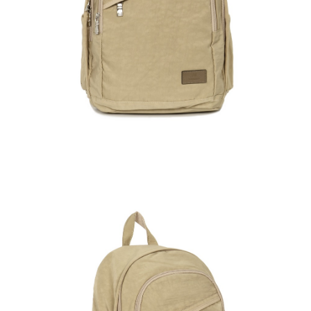
任。
國家/地區配送
查看運費
４．使用「AFTEE先享後付」時，將依據個別帳號之用戶狀況，依本公司即
時審查核予不同之上限額度；若仍有額度不足之情形，本公司將視審查結果
請求用戶進行身份認證。
５．嚴禁一人註冊多個帳號或使用他人資訊註冊。若發現惡意使用之情形，
恩沛科技股份有限公司將有權停止該用戶之使用額度並採取法律行動。