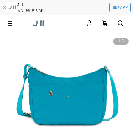
J II
開啟APP
立刻使用官方APP
0
1
/
3