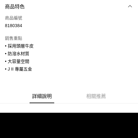
付款方式
商品特色
信用卡一次付款
商品編號
信用卡分期付款
8180384
3 期 0 利率 每期
NT$693
21家銀行
銷售重點
合作金庫商業銀行
第一商業銀行
超商取貨付款
• 採用頭層牛皮
華南商業銀行
彰化商業銀行
• 防潑水材質
LINE Pay
上海商業儲蓄銀行
台北富邦商業銀行
國泰世華商業銀行
兆豐國際商業銀行
• 大容量空間
Apple Pay
臺灣中小企業銀行
台中商業銀行
• J II 專屬五金
匯豐（台灣）商業銀行
華泰商業銀行
街口支付
聯邦商業銀行
遠東國際商業銀行
元大商業銀行
永豐商業銀行
悠遊付
玉山商業銀行
星展（台灣）商業銀行
詳細說明
相關推薦
台新國際商業銀行
中國信託商業銀行
全盈+PAY
台灣樂天信用卡公司
AFTEE先享後付
相關說明
【關於「AFTEE先享後付」】
ATM付款
AFTEE先享後付是「在收到商品之後才付款」的支付方式。 讓您購物簡單
便利好安心！