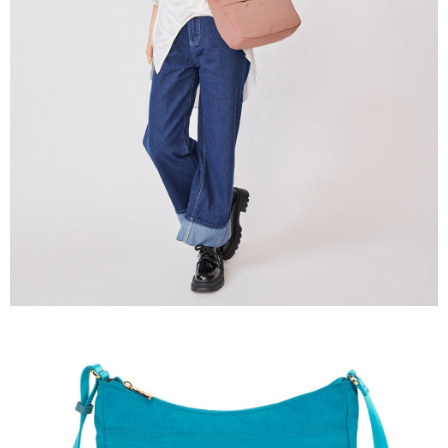
任。
國家/地區配送
查看運費
４．使用「AFTEE先享後付」時，將依據個別帳號之用戶狀況，依本公司即
時審查核予不同之上限額度；若仍有額度不足之情形，本公司將視審查結果
請求用戶進行身份認證。
５．嚴禁一人註冊多個帳號或使用他人資訊註冊。若發現惡意使用之情形，
恩沛科技股份有限公司將有權停止該用戶之使用額度並採取法律行動。