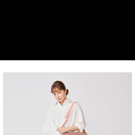
貨到付款
１．簡單：不需註冊會員、不需綁卡、不需儲值。
２．便利：只要手機號碼，簡訊認證，即可結帳。
３．安心：先確認商品／服務後，再付款。
運送方式
【「AFTEE先享後付」結帳流程】
全家取貨付款
１．於結帳方式選擇「AFTEE先享後付」後，將跳轉至「AFTEE先享後付」
免運費
結帳頁面，進行簡訊認證並確認金額後，即可完成結帳。
２．訂單成立數日內，您將收到繳費通知簡訊。
付款後全家取貨
３．收到繳費通知簡訊後14天內，點擊此簡訊中的連結，可透過四大超商／
ATM／網路銀行／等多元方式進行付款，方視為交易完成。
免運費
※ 請注意：結帳手續完成當下不需立刻繳費，但若您需要取消訂單，請聯絡
購買商品的店家。未經商家同意取消之訂單仍視為有效，需透過AFTEE先享
7-11取貨付款
後付繳納相關費用。
每筆NT$60，滿NT$599(含以上)免運費
※ 交易是否成功請以「AFTEE先享後付 」之結帳頁面顯示為準，若有關於
是否繳費成功／繳費後需取消欲退款等相關疑問，請聯繫「AFTEE先享後付
客戶支援中心」
https://netprotections.freshdesk.com/support/home
付款後7-11取貨
每筆NT$60，滿NT$599(含以上)免運費
【注意事項】
１．透過由恩沛科技股份有限公司提供之「AFTEE先享後付」服務完成之交
宅配
易，需依本服務之必要範圍內提供個人資料，並將交易相關給付款項請求債
權轉讓予恩沛科技股份有限公司。
每筆NT$60，滿NT$599(含以上)免運費
２．關於個人資料處理事宜，請瀏覽以下網址：
https://aftee.tw/terms/#terms3
貨到付款
３．未成年的使用者請事先徵得法定代理人或監護人之同意方可使用
每筆NT$90，滿NT$599(含以上)免運費
「AFTEE先享後付」，若未經同意申辦者引起之損失，本公司不負相關責