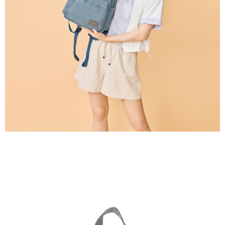
任。
國家/地區配送
查看運費
４．使用「AFTEE先享後付」時，將依據個別帳號之用戶狀況，依本公司即
時審查核予不同之上限額度；若仍有額度不足之情形，本公司將視審查結果
請求用戶進行身份認證。
５．嚴禁一人註冊多個帳號或使用他人資訊註冊。若發現惡意使用之情形，
恩沛科技股份有限公司將有權停止該用戶之使用額度並採取法律行動。