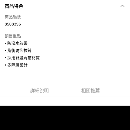
付款方式
商品特色
信用卡一次付款
商品編號
信用卡分期付款
8508396
3 期 0 利率 每期
NT$760
21家銀行
銷售重點
合作金庫商業銀行
第一商業銀行
超商取貨付款
• 防潑水效果
華南商業銀行
彰化商業銀行
• 背後防盜拉鍊
LINE Pay
上海商業儲蓄銀行
台北富邦商業銀行
國泰世華商業銀行
兆豐國際商業銀行
• 採用舒適背帶材質
Apple Pay
臺灣中小企業銀行
台中商業銀行
• 多隔層設計
匯豐（台灣）商業銀行
華泰商業銀行
街口支付
聯邦商業銀行
遠東國際商業銀行
元大商業銀行
永豐商業銀行
悠遊付
玉山商業銀行
星展（台灣）商業銀行
詳細說明
相關推薦
台新國際商業銀行
中國信託商業銀行
全盈+PAY
台灣樂天信用卡公司
AFTEE先享後付
相關說明
【關於「AFTEE先享後付」】
ATM付款
AFTEE先享後付是「在收到商品之後才付款」的支付方式。 讓您購物簡單
便利好安心！