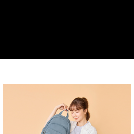
貨到付款
１．簡單：不需註冊會員、不需綁卡、不需儲值。
２．便利：只要手機號碼，簡訊認證，即可結帳。
３．安心：先確認商品／服務後，再付款。
運送方式
【「AFTEE先享後付」結帳流程】
全家取貨付款
１．於結帳方式選擇「AFTEE先享後付」後，將跳轉至「AFTEE先享後付」
免運費
結帳頁面，進行簡訊認證並確認金額後，即可完成結帳。
２．訂單成立數日內，您將收到繳費通知簡訊。
付款後全家取貨
３．收到繳費通知簡訊後14天內，點擊此簡訊中的連結，可透過四大超商／
ATM／網路銀行／等多元方式進行付款，方視為交易完成。
免運費
※ 請注意：結帳手續完成當下不需立刻繳費，但若您需要取消訂單，請聯絡
購買商品的店家。未經商家同意取消之訂單仍視為有效，需透過AFTEE先享
7-11取貨付款
後付繳納相關費用。
每筆NT$60，滿NT$599(含以上)免運費
※ 交易是否成功請以「AFTEE先享後付 」之結帳頁面顯示為準，若有關於
是否繳費成功／繳費後需取消欲退款等相關疑問，請聯繫「AFTEE先享後付
客戶支援中心」
https://netprotections.freshdesk.com/support/home
付款後7-11取貨
每筆NT$60，滿NT$599(含以上)免運費
【注意事項】
１．透過由恩沛科技股份有限公司提供之「AFTEE先享後付」服務完成之交
宅配
易，需依本服務之必要範圍內提供個人資料，並將交易相關給付款項請求債
權轉讓予恩沛科技股份有限公司。
每筆NT$60，滿NT$599(含以上)免運費
２．關於個人資料處理事宜，請瀏覽以下網址：
https://aftee.tw/terms/#terms3
貨到付款
３．未成年的使用者請事先徵得法定代理人或監護人之同意方可使用
每筆NT$90，滿NT$599(含以上)免運費
「AFTEE先享後付」，若未經同意申辦者引起之損失，本公司不負相關責