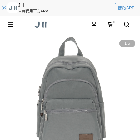
J II
開啟APP
立刻使用官方APP
0
1
/
5