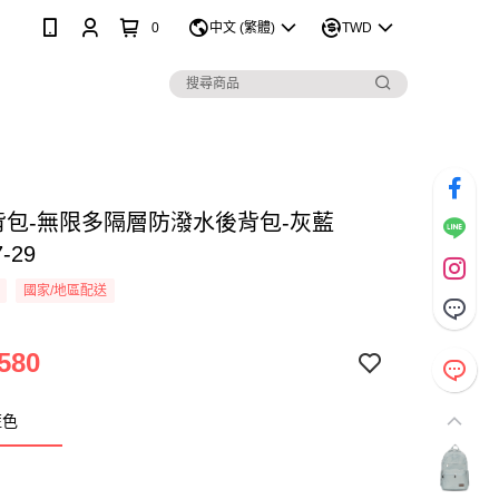
0
中文 (繁體)
TWD
 後背包-無限多隔層防潑水後背包-灰藍
-29
國家/地區配送
580
藍色