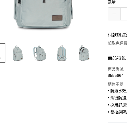
數量
付款與運
超取免運
付款方式
商品特色
信用卡一
商品編號
8555664
信用卡分
銷售重點
3 期 
• 防潑水
合作金
• 背後防
超商取貨
華南商
• 採用舒
LINE Pay
上海商
• 雙拉鍊
國泰世
Apple Pay
臺灣中
匯豐（