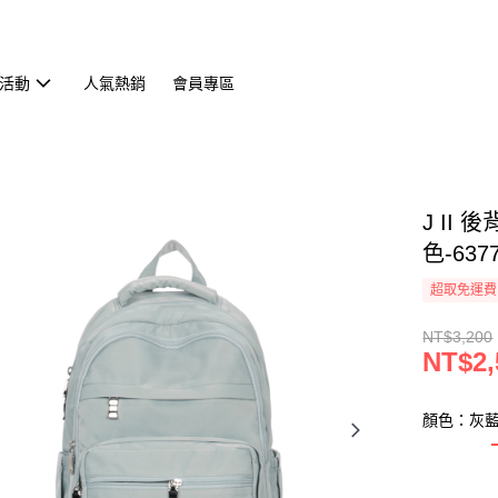
活動
人氣熱銷
會員專區
J II
色-6377
超取免運費
NT$3,200
NT$2,
顏色：灰