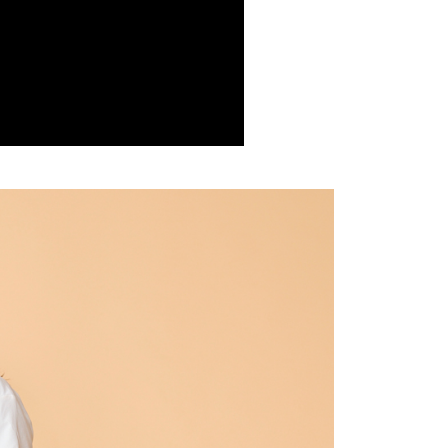
否成功請以「AFTEE先享後付 」之結帳頁面顯示為準，若有關於
功／繳費後需取消欲退款等相關疑問，請聯繫「AFTEE先享後
0，滿NT$599(含以上)免運費
援中心」
https://netprotections.freshdesk.com/support/home
1取貨
項】
0，滿NT$599(含以上)免運費
恩沛科技股份有限公司提供之「AFTEE先享後付」服務完成之
依本服務之必要範圍內提供個人資料，並將交易相關給付款項請
讓予恩沛科技股份有限公司。
個人資料處理事宜，請瀏覽以下網址：
0，滿NT$599(含以上)免運費
ee.tw/terms/#terms3
年的使用者請事先徵得法定代理人或監護人之同意方可使用
E先享後付」，若未經同意申辦者引起之損失，本公司不負相關責
0，滿NT$599(含以上)免運費
AFTEE先享後付」時，將依據個別帳號之用戶狀況，依本公司
配送
查看運費
核予不同之上限額度；若仍有額度不足之情形，本公司將視審查
用戶進行身份認證。
一人註冊多個帳號或使用他人資訊註冊。若發現惡意使用之情
科技股份有限公司將有權停止該用戶之使用額度並採取法律行