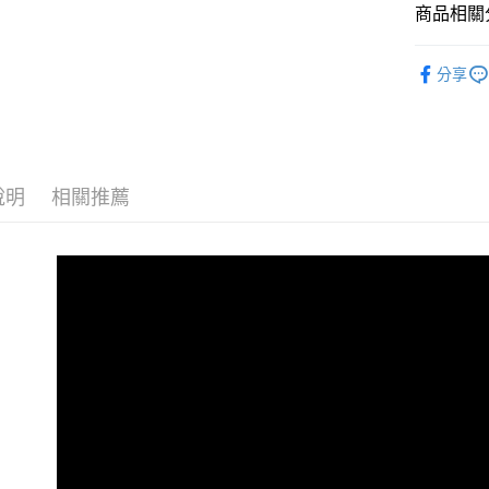
街口支付
商品相關分
聯邦商
元大商
悠遊付
雙拉鍊後
玉山商
分享
台新國
全盈+PAY
全部商品
台灣樂
AFTEE先
相關說明
【關於「A
說明
相關推薦
ATM付款
AFTEE
便利好安
貨到付款
１．簡單
２．便利
３．安心
運送方式
【「AFT
１．於結帳
全家取貨
付」結帳
免運費
２．訂單
３．收到繳
／ATM／
付款後全
※ 請注意
免運費
絡購買商品
先享後付
7-11取貨