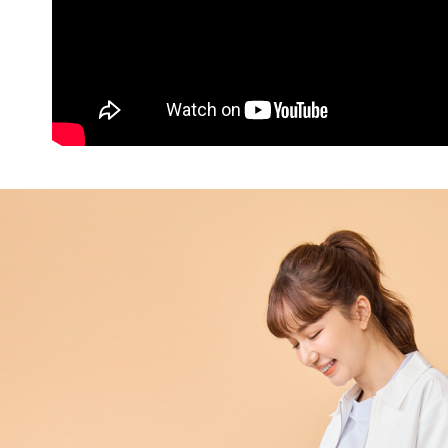
※ 交易是
是否繳費成
每筆NT$6
付客戶支
付款後7-1
【注意事
每筆NT$6
１．透過由
交易，需
宅配
求債權轉
２．關於
每筆NT$6
https://aft
３．未成
貨到付款
「AFTE
每筆NT$9
任。
４．使用「
國家/地區
即時審查
結果請求
５．嚴禁
形，恩沛
動。