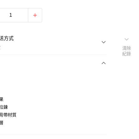
送方式
費
清除
紀錄
次付款
期付款
0 利率 每期
NT$860
21家銀行
效果
庫商業銀行
第一商業銀行
盜拉鍊
付款
業銀行
彰化商業銀行
適背帶材質
業儲蓄銀行
台北富邦商業銀行
隔層
華商業銀行
兆豐國際商業銀行
小企業銀行
台中商業銀行
台灣）商業銀行
華泰商業銀行