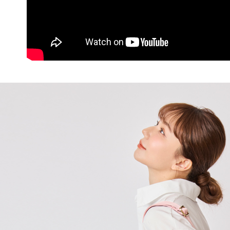
付客戶支
付款後7-1
【注意事
每筆NT$6
１．透過由
交易，需
宅配
求債權轉
２．關於
每筆NT$6
https://aft
３．未成
貨到付款
「AFTE
每筆NT$9
任。
４．使用「
國家/地區
即時審查
結果請求
５．嚴禁
形，恩沛
動。