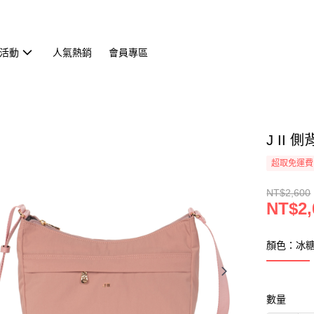
活動
人氣熱銷
會員專區
J II
超取免運費
NT$2,600
NT$2,
顏色：冰
數量