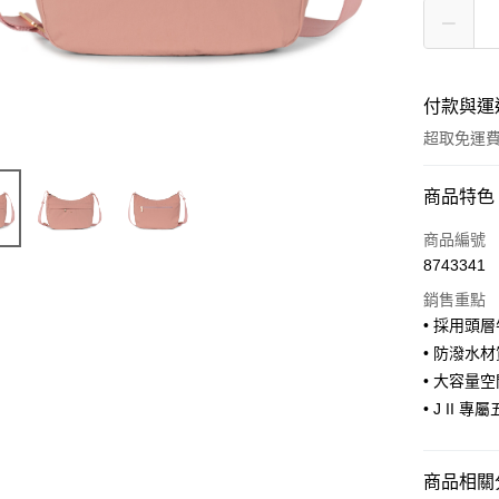
付款與運
超取免運
付款方式
商品特色
信用卡一
商品編號
8743341
信用卡分
銷售重點
3 期 
• 採用頭
合作金
• 防潑水
超商取貨
華南商
• 大容量
LINE Pay
上海商
• J II 專
國泰世
Apple Pay
臺灣中
匯豐（
街口支付
商品相關分
聯邦商