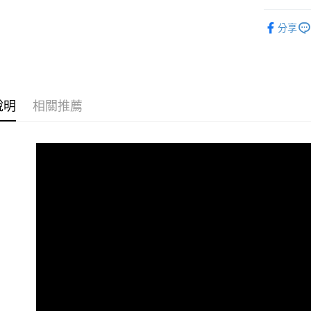
元大商
悠遊付
WOMEN
玉山商
分享
台新國
全盈+PAY
全部商品
台灣樂
WOMEN
AFTEE先
相關說明
【關於「A
說明
相關推薦
ATM付款
AFTEE
便利好安
貨到付款
１．簡單
２．便利
３．安心
運送方式
【「AFT
１．於結帳
全家取貨
付」結帳
免運費
２．訂單
３．收到繳
／ATM／
付款後全
※ 請注意
免運費
絡購買商品
先享後付
7-11取貨
※ 交易是
是否繳費成
每筆NT$6