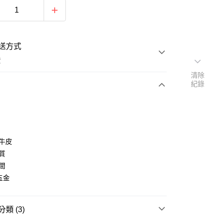
送方式
費
清除
紀錄
次付款
期付款
0 利率 每期
NT$693
21家銀行
層牛皮
庫商業銀行
第一商業銀行
材質
付款
業銀行
彰化商業銀行
空間
業儲蓄銀行
台北富邦商業銀行
屬五金
華商業銀行
兆豐國際商業銀行
小企業銀行
台中商業銀行
台灣）商業銀行
華泰商業銀行
類 (3)
業銀行
遠東國際商業銀行