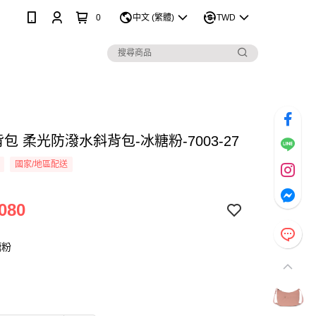
0
中文 (繁體)
TWD
 側背包 柔光防潑水斜背包-冰糖粉-7003-27
國家/地區配送
080
糖粉