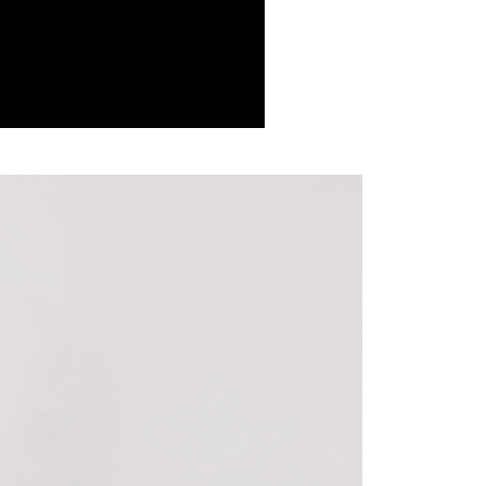
援中心」
https://netprotections.freshdesk.com/support/home
1取貨
項】
0，滿NT$599(含以上)免運費
恩沛科技股份有限公司提供之「AFTEE先享後付」服務完成之
依本服務之必要範圍內提供個人資料，並將交易相關給付款項請
讓予恩沛科技股份有限公司。
個人資料處理事宜，請瀏覽以下網址：
0，滿NT$599(含以上)免運費
ee.tw/terms/#terms3
年的使用者請事先徵得法定代理人或監護人之同意方可使用
E先享後付」，若未經同意申辦者引起之損失，本公司不負相關責
0，滿NT$599(含以上)免運費
AFTEE先享後付」時，將依據個別帳號之用戶狀況，依本公司
配送
查看運費
核予不同之上限額度；若仍有額度不足之情形，本公司將視審查
用戶進行身份認證。
一人註冊多個帳號或使用他人資訊註冊。若發現惡意使用之情
科技股份有限公司將有權停止該用戶之使用額度並採取法律行