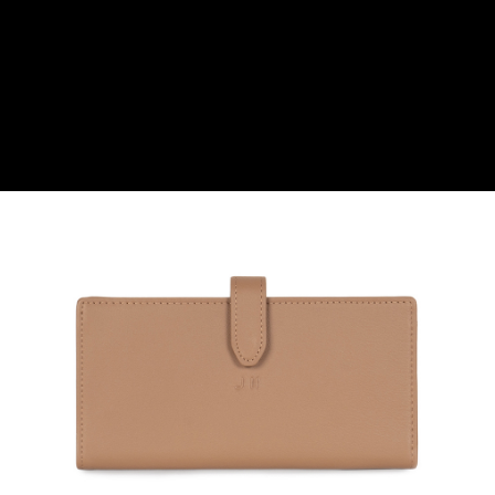
貨到付款
１．簡單：不需註冊會員、不需綁卡、不需儲值。
２．便利：只要手機號碼，簡訊認證，即可結帳。
３．安心：先確認商品／服務後，再付款。
運送方式
【「AFTEE先享後付」結帳流程】
全家取貨付款
１．於結帳方式選擇「AFTEE先享後付」後，將跳轉至「AFTEE先享後付」
免運費
結帳頁面，進行簡訊認證並確認金額後，即可完成結帳。
２．訂單成立數日內，您將收到繳費通知簡訊。
付款後全家取貨
３．收到繳費通知簡訊後14天內，點擊此簡訊中的連結，可透過四大超商／
ATM／網路銀行／等多元方式進行付款，方視為交易完成。
免運費
※ 請注意：結帳手續完成當下不需立刻繳費，但若您需要取消訂單，請聯絡
購買商品的店家。未經商家同意取消之訂單仍視為有效，需透過AFTEE先享
7-11取貨付款
後付繳納相關費用。
每筆NT$60，滿NT$599(含以上)免運費
※ 交易是否成功請以「AFTEE先享後付 」之結帳頁面顯示為準，若有關於
是否繳費成功／繳費後需取消欲退款等相關疑問，請聯繫「AFTEE先享後付
客戶支援中心」
https://netprotections.freshdesk.com/support/home
付款後7-11取貨
每筆NT$60，滿NT$599(含以上)免運費
【注意事項】
１．透過由恩沛科技股份有限公司提供之「AFTEE先享後付」服務完成之交
宅配
易，需依本服務之必要範圍內提供個人資料，並將交易相關給付款項請求債
權轉讓予恩沛科技股份有限公司。
每筆NT$60，滿NT$599(含以上)免運費
２．關於個人資料處理事宜，請瀏覽以下網址：
https://aftee.tw/terms/#terms3
貨到付款
３．未成年的使用者請事先徵得法定代理人或監護人之同意方可使用
每筆NT$90，滿NT$599(含以上)免運費
「AFTEE先享後付」，若未經同意申辦者引起之損失，本公司不負相關責