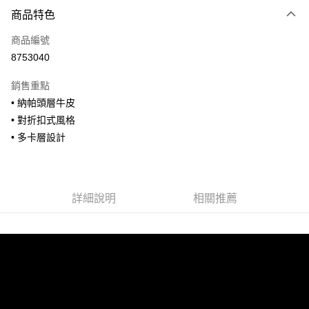
付款方式
商品特色
信用卡一次付款
商品編號
信用卡分期付款
8753040
3 期 0 利率 每期
NT$893
21家銀行
銷售重點
合作金庫商業銀行
第一商業銀行
超商取貨付款
• 納帕頭層牛皮
華南商業銀行
彰化商業銀行
• 對折扣式風格
LINE Pay
上海商業儲蓄銀行
台北富邦商業銀行
國泰世華商業銀行
兆豐國際商業銀行
• 多卡層設計
Apple Pay
臺灣中小企業銀行
台中商業銀行
匯豐（台灣）商業銀行
華泰商業銀行
街口支付
聯邦商業銀行
遠東國際商業銀行
元大商業銀行
永豐商業銀行
詳細說明
相關推薦
悠遊付
玉山商業銀行
星展（台灣）商業銀行
台新國際商業銀行
中國信託商業銀行
全盈+PAY
台灣樂天信用卡公司
AFTEE先享後付
相關說明
【關於「AFTEE先享後付」】
ATM付款
AFTEE先享後付是「在收到商品之後才付款」的支付方式。 讓您購物簡單
便利好安心！