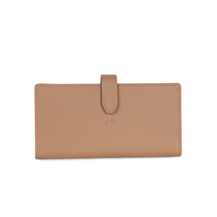
任。
國家/地區配送
查看運費
４．使用「AFTEE先享後付」時，將依據個別帳號之用戶狀況，依本公司即
時審查核予不同之上限額度；若仍有額度不足之情形，本公司將視審查結果
請求用戶進行身份認證。
５．嚴禁一人註冊多個帳號或使用他人資訊註冊。若發現惡意使用之情形，
恩沛科技股份有限公司將有權停止該用戶之使用額度並採取法律行動。