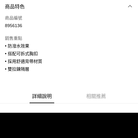
付款方式
商品特色
信用卡一次付款
商品編號
信用卡分期付款
8956136
3 期 0 利率 每期
NT$926
21家銀行
銷售重點
合作金庫商業銀行
第一商業銀行
超商取貨付款
• 防潑水效果
華南商業銀行
彰化商業銀行
• 搭配可拆式胸扣
LINE Pay
上海商業儲蓄銀行
台北富邦商業銀行
國泰世華商業銀行
兆豐國際商業銀行
• 採用舒適背帶材質
Apple Pay
臺灣中小企業銀行
台中商業銀行
• 雙拉鍊隔層
匯豐（台灣）商業銀行
華泰商業銀行
街口支付
聯邦商業銀行
遠東國際商業銀行
元大商業銀行
永豐商業銀行
悠遊付
玉山商業銀行
星展（台灣）商業銀行
詳細說明
相關推薦
台新國際商業銀行
中國信託商業銀行
全盈+PAY
台灣樂天信用卡公司
AFTEE先享後付
相關說明
【關於「AFTEE先享後付」】
ATM付款
AFTEE先享後付是「在收到商品之後才付款」的支付方式。 讓您購物簡單
便利好安心！