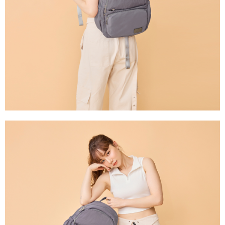
任。
國家/地區配送
查看運費
４．使用「AFTEE先享後付」時，將依據個別帳號之用戶狀況，依本公司即
時審查核予不同之上限額度；若仍有額度不足之情形，本公司將視審查結果
請求用戶進行身份認證。
５．嚴禁一人註冊多個帳號或使用他人資訊註冊。若發現惡意使用之情形，
恩沛科技股份有限公司將有權停止該用戶之使用額度並採取法律行動。