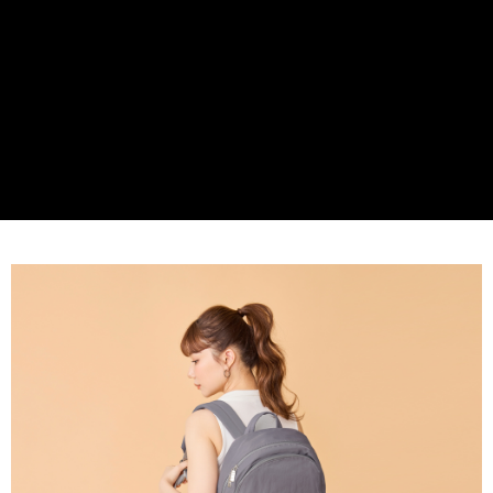
貨到付款
１．簡單：不需註冊會員、不需綁卡、不需儲值。
２．便利：只要手機號碼，簡訊認證，即可結帳。
３．安心：先確認商品／服務後，再付款。
運送方式
【「AFTEE先享後付」結帳流程】
全家取貨付款
１．於結帳方式選擇「AFTEE先享後付」後，將跳轉至「AFTEE先享後付」
免運費
結帳頁面，進行簡訊認證並確認金額後，即可完成結帳。
２．訂單成立數日內，您將收到繳費通知簡訊。
付款後全家取貨
３．收到繳費通知簡訊後14天內，點擊此簡訊中的連結，可透過四大超商／
ATM／網路銀行／等多元方式進行付款，方視為交易完成。
免運費
※ 請注意：結帳手續完成當下不需立刻繳費，但若您需要取消訂單，請聯絡
購買商品的店家。未經商家同意取消之訂單仍視為有效，需透過AFTEE先享
7-11取貨付款
後付繳納相關費用。
每筆NT$60，滿NT$599(含以上)免運費
※ 交易是否成功請以「AFTEE先享後付 」之結帳頁面顯示為準，若有關於
是否繳費成功／繳費後需取消欲退款等相關疑問，請聯繫「AFTEE先享後付
客戶支援中心」
https://netprotections.freshdesk.com/support/home
付款後7-11取貨
每筆NT$60，滿NT$599(含以上)免運費
【注意事項】
１．透過由恩沛科技股份有限公司提供之「AFTEE先享後付」服務完成之交
宅配
易，需依本服務之必要範圍內提供個人資料，並將交易相關給付款項請求債
權轉讓予恩沛科技股份有限公司。
每筆NT$60，滿NT$599(含以上)免運費
２．關於個人資料處理事宜，請瀏覽以下網址：
https://aftee.tw/terms/#terms3
貨到付款
３．未成年的使用者請事先徵得法定代理人或監護人之同意方可使用
每筆NT$90，滿NT$599(含以上)免運費
「AFTEE先享後付」，若未經同意申辦者引起之損失，本公司不負相關責