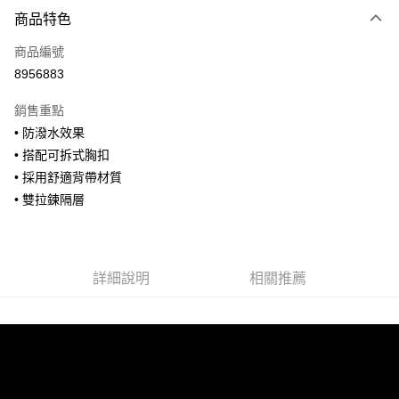
付款方式
商品特色
信用卡一次付款
商品編號
信用卡分期付款
8956883
3 期 0 利率 每期
NT$926
21家銀行
銷售重點
合作金庫商業銀行
第一商業銀行
超商取貨付款
• 防潑水效果
華南商業銀行
彰化商業銀行
• 搭配可拆式胸扣
LINE Pay
上海商業儲蓄銀行
台北富邦商業銀行
國泰世華商業銀行
兆豐國際商業銀行
• 採用舒適背帶材質
Apple Pay
臺灣中小企業銀行
台中商業銀行
• 雙拉鍊隔層
匯豐（台灣）商業銀行
華泰商業銀行
街口支付
聯邦商業銀行
遠東國際商業銀行
元大商業銀行
永豐商業銀行
悠遊付
玉山商業銀行
星展（台灣）商業銀行
詳細說明
相關推薦
台新國際商業銀行
中國信託商業銀行
全盈+PAY
台灣樂天信用卡公司
AFTEE先享後付
相關說明
【關於「AFTEE先享後付」】
ATM付款
AFTEE先享後付是「在收到商品之後才付款」的支付方式。 讓您購物簡單
便利好安心！