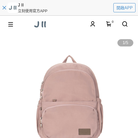
J II
開啟APP
立刻使用官方APP
0
1
/
5