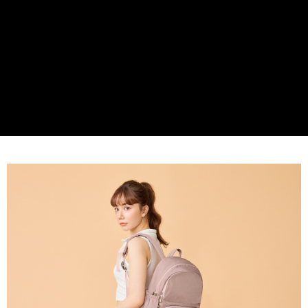
貨到付款
１．簡單：不需註冊會員、不需綁卡、不需儲值。
２．便利：只要手機號碼，簡訊認證，即可結帳。
３．安心：先確認商品／服務後，再付款。
運送方式
【「AFTEE先享後付」結帳流程】
全家取貨付款
１．於結帳方式選擇「AFTEE先享後付」後，將跳轉至「AFTEE先享後付」
免運費
結帳頁面，進行簡訊認證並確認金額後，即可完成結帳。
２．訂單成立數日內，您將收到繳費通知簡訊。
付款後全家取貨
３．收到繳費通知簡訊後14天內，點擊此簡訊中的連結，可透過四大超商／
ATM／網路銀行／等多元方式進行付款，方視為交易完成。
免運費
※ 請注意：結帳手續完成當下不需立刻繳費，但若您需要取消訂單，請聯絡
購買商品的店家。未經商家同意取消之訂單仍視為有效，需透過AFTEE先享
7-11取貨付款
後付繳納相關費用。
每筆NT$60，滿NT$599(含以上)免運費
※ 交易是否成功請以「AFTEE先享後付 」之結帳頁面顯示為準，若有關於
是否繳費成功／繳費後需取消欲退款等相關疑問，請聯繫「AFTEE先享後付
客戶支援中心」
https://netprotections.freshdesk.com/support/home
付款後7-11取貨
每筆NT$60，滿NT$599(含以上)免運費
【注意事項】
１．透過由恩沛科技股份有限公司提供之「AFTEE先享後付」服務完成之交
宅配
易，需依本服務之必要範圍內提供個人資料，並將交易相關給付款項請求債
權轉讓予恩沛科技股份有限公司。
每筆NT$60，滿NT$599(含以上)免運費
２．關於個人資料處理事宜，請瀏覽以下網址：
https://aftee.tw/terms/#terms3
貨到付款
３．未成年的使用者請事先徵得法定代理人或監護人之同意方可使用
每筆NT$90，滿NT$599(含以上)免運費
「AFTEE先享後付」，若未經同意申辦者引起之損失，本公司不負相關責