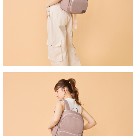
任。
國家/地區配送
查看運費
４．使用「AFTEE先享後付」時，將依據個別帳號之用戶狀況，依本公司即
時審查核予不同之上限額度；若仍有額度不足之情形，本公司將視審查結果
請求用戶進行身份認證。
５．嚴禁一人註冊多個帳號或使用他人資訊註冊。若發現惡意使用之情形，
恩沛科技股份有限公司將有權停止該用戶之使用額度並採取法律行動。