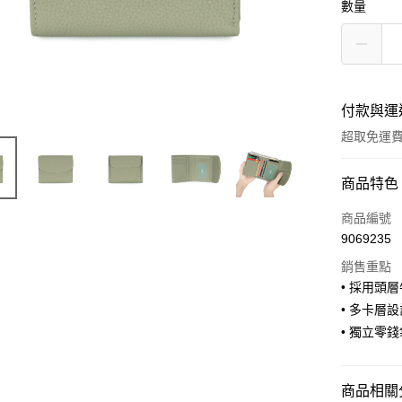
數量
付款與運
超取免運
付款方式
商品特色
信用卡一
商品編號
9069235
信用卡分
銷售重點
3 期 
• 採用頭
合作金
• 多卡層
超商取貨
華南商
• 獨立零
LINE Pay
上海商
國泰世
Apple Pay
臺灣中
商品相關分
匯豐（