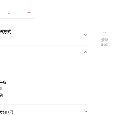
送方式
費
清除
紀錄
次付款
期付款
0 利率 每期
NT$826
21家銀行
層牛皮
庫商業銀行
第一商業銀行
設計
付款
業銀行
彰化商業銀行
錢袋
業儲蓄銀行
台北富邦商業銀行
華商業銀行
兆豐國際商業銀行
小企業銀行
台中商業銀行
類 (2)
台灣）商業銀行
華泰商業銀行