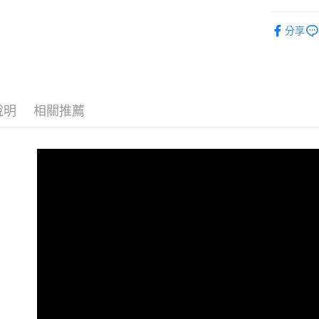
街口支付
聯邦商
WOMEN-
元大商
分享
悠遊付
全部商品
玉山商
台新國
全盈+PAY
台灣樂
AFTEE先
相關說明
說明
相關推薦
【關於「A
ATM付款
AFTEE
便利好安
貨到付款
１．簡單
２．便利
３．安心
運送方式
【「AFT
１．於結帳
全家取貨
付」結帳
免運費
２．訂單
３．收到繳
／ATM／
付款後全
※ 請注意
免運費
絡購買商品
先享後付
7-11取貨