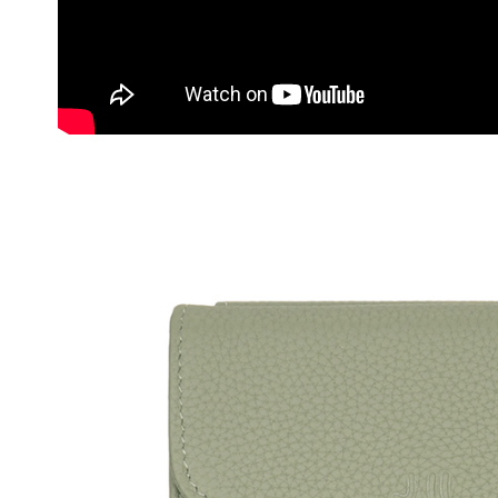
※ 交易是
是否繳費成
每筆NT$6
付客戶支
付款後7-1
【注意事
每筆NT$6
１．透過由
交易，需
宅配
求債權轉
２．關於
每筆NT$6
https://aft
３．未成
貨到付款
「AFTE
每筆NT$9
任。
４．使用「
即時審查
結果請求
５．嚴禁
形，恩沛
動。