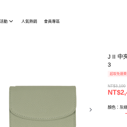
活動
人氣熱銷
會員專區
J II
3
超取免運費
NT$3,100
NT$2,
顏色：灰