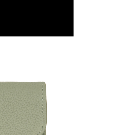
否成功請以「AFTEE先享後付 」之結帳頁面顯示為準，若有關於
功／繳費後需取消欲退款等相關疑問，請聯繫「AFTEE先享後
0，滿NT$599(含以上)免運費
援中心」
https://netprotections.freshdesk.com/support/home
1取貨
項】
0，滿NT$599(含以上)免運費
恩沛科技股份有限公司提供之「AFTEE先享後付」服務完成之
依本服務之必要範圍內提供個人資料，並將交易相關給付款項請
讓予恩沛科技股份有限公司。
個人資料處理事宜，請瀏覽以下網址：
0，滿NT$599(含以上)免運費
ee.tw/terms/#terms3
年的使用者請事先徵得法定代理人或監護人之同意方可使用
E先享後付」，若未經同意申辦者引起之損失，本公司不負相關責
0，滿NT$599(含以上)免運費
AFTEE先享後付」時，將依據個別帳號之用戶狀況，依本公司
核予不同之上限額度；若仍有額度不足之情形，本公司將視審查
用戶進行身份認證。
一人註冊多個帳號或使用他人資訊註冊。若發現惡意使用之情
科技股份有限公司將有權停止該用戶之使用額度並採取法律行