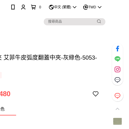
0
中文 (繁體)
TWD
 中夾 艾菲牛皮弧度翻蓋中夾-灰綠色-5053-
480
綠色