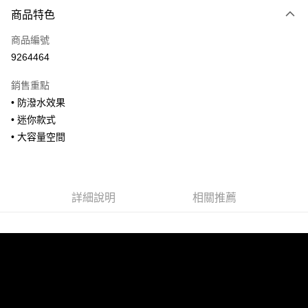
付款方式
商品特色
信用卡一次付款
商品編號
信用卡分期付款
9264464
3 期 0 利率 每期
NT$793
21家銀行
銷售重點
合作金庫商業銀行
第一商業銀行
超商取貨付款
• 防潑水效果
華南商業銀行
彰化商業銀行
• 迷你款式
LINE Pay
上海商業儲蓄銀行
台北富邦商業銀行
國泰世華商業銀行
兆豐國際商業銀行
• 大容量空間
Apple Pay
臺灣中小企業銀行
台中商業銀行
匯豐（台灣）商業銀行
華泰商業銀行
街口支付
聯邦商業銀行
遠東國際商業銀行
元大商業銀行
永豐商業銀行
詳細說明
相關推薦
悠遊付
玉山商業銀行
星展（台灣）商業銀行
台新國際商業銀行
中國信託商業銀行
全盈+PAY
台灣樂天信用卡公司
AFTEE先享後付
相關說明
【關於「AFTEE先享後付」】
ATM付款
AFTEE先享後付是「在收到商品之後才付款」的支付方式。 讓您購物簡單
便利好安心！