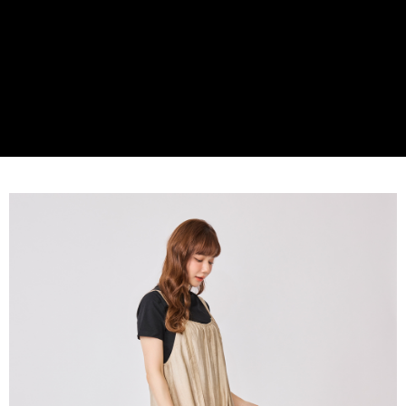
貨到付款
１．簡單：不需註冊會員、不需綁卡、不需儲值。
２．便利：只要手機號碼，簡訊認證，即可結帳。
３．安心：先確認商品／服務後，再付款。
運送方式
【「AFTEE先享後付」結帳流程】
全家取貨付款
１．於結帳方式選擇「AFTEE先享後付」後，將跳轉至「AFTEE先享後付」
免運費
結帳頁面，進行簡訊認證並確認金額後，即可完成結帳。
２．訂單成立數日內，您將收到繳費通知簡訊。
付款後全家取貨
３．收到繳費通知簡訊後14天內，點擊此簡訊中的連結，可透過四大超商／
ATM／網路銀行／等多元方式進行付款，方視為交易完成。
免運費
※ 請注意：結帳手續完成當下不需立刻繳費，但若您需要取消訂單，請聯絡
購買商品的店家。未經商家同意取消之訂單仍視為有效，需透過AFTEE先享
7-11取貨付款
後付繳納相關費用。
每筆NT$60，滿NT$599(含以上)免運費
※ 交易是否成功請以「AFTEE先享後付 」之結帳頁面顯示為準，若有關於
是否繳費成功／繳費後需取消欲退款等相關疑問，請聯繫「AFTEE先享後付
客戶支援中心」
https://netprotections.freshdesk.com/support/home
付款後7-11取貨
每筆NT$60，滿NT$599(含以上)免運費
【注意事項】
１．透過由恩沛科技股份有限公司提供之「AFTEE先享後付」服務完成之交
宅配
易，需依本服務之必要範圍內提供個人資料，並將交易相關給付款項請求債
權轉讓予恩沛科技股份有限公司。
每筆NT$60，滿NT$599(含以上)免運費
２．關於個人資料處理事宜，請瀏覽以下網址：
https://aftee.tw/terms/#terms3
貨到付款
３．未成年的使用者請事先徵得法定代理人或監護人之同意方可使用
每筆NT$90，滿NT$599(含以上)免運費
「AFTEE先享後付」，若未經同意申辦者引起之損失，本公司不負相關責