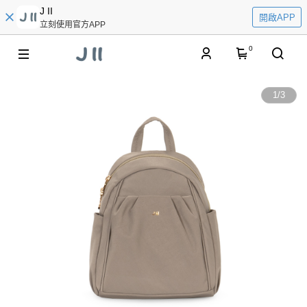
J II
開啟APP
立刻使用官方APP
0
1
/
3