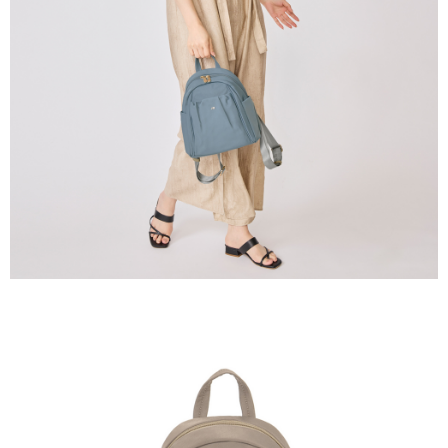
任。
國家/地區配送
查看運費
４．使用「AFTEE先享後付」時，將依據個別帳號之用戶狀況，依本公司即
時審查核予不同之上限額度；若仍有額度不足之情形，本公司將視審查結果
請求用戶進行身份認證。
５．嚴禁一人註冊多個帳號或使用他人資訊註冊。若發現惡意使用之情形，
恩沛科技股份有限公司將有權停止該用戶之使用額度並採取法律行動。