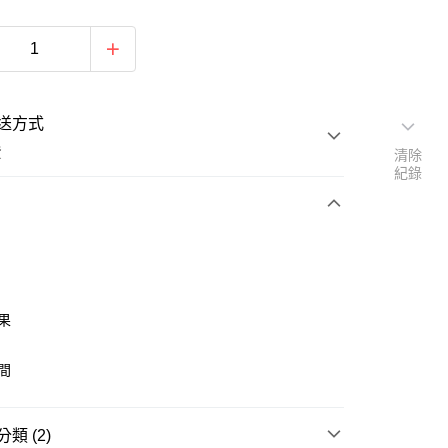
送方式
費
清除
紀錄
次付款
期付款
0 利率 每期
NT$826
21家銀行
效果
庫商業銀行
第一商業銀行
付款
業銀行
彰化商業銀行
空間
業儲蓄銀行
台北富邦商業銀行
華商業銀行
兆豐國際商業銀行
小企業銀行
台中商業銀行
類 (2)
台灣）商業銀行
華泰商業銀行