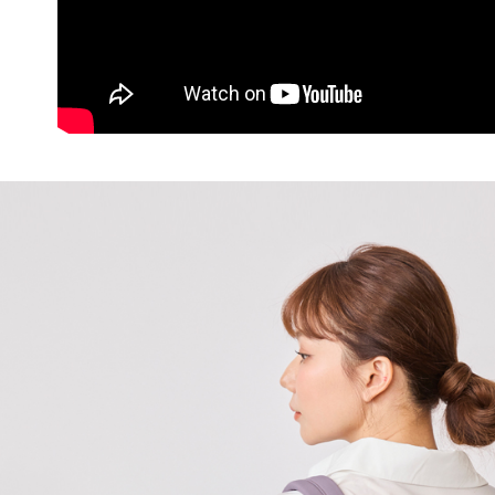
※ 交易是
是否繳費成
每筆NT$6
付客戶支
付款後7-1
【注意事
每筆NT$6
１．透過由
交易，需
宅配
求債權轉
２．關於
每筆NT$6
https://aft
３．未成
貨到付款
「AFTE
每筆NT$9
任。
４．使用「
國家/地區
即時審查
結果請求
５．嚴禁
形，恩沛
動。