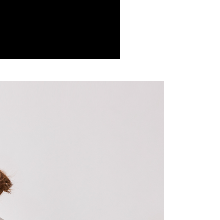
否成功請以「AFTEE先享後付 」之結帳頁面顯示為準，若有關於
功／繳費後需取消欲退款等相關疑問，請聯繫「AFTEE先享後
0，滿NT$599(含以上)免運費
援中心」
https://netprotections.freshdesk.com/support/home
1取貨
項】
0，滿NT$599(含以上)免運費
恩沛科技股份有限公司提供之「AFTEE先享後付」服務完成之
依本服務之必要範圍內提供個人資料，並將交易相關給付款項請
讓予恩沛科技股份有限公司。
個人資料處理事宜，請瀏覽以下網址：
0，滿NT$599(含以上)免運費
ee.tw/terms/#terms3
年的使用者請事先徵得法定代理人或監護人之同意方可使用
E先享後付」，若未經同意申辦者引起之損失，本公司不負相關責
0，滿NT$599(含以上)免運費
AFTEE先享後付」時，將依據個別帳號之用戶狀況，依本公司
配送
查看運費
核予不同之上限額度；若仍有額度不足之情形，本公司將視審查
用戶進行身份認證。
一人註冊多個帳號或使用他人資訊註冊。若發現惡意使用之情
科技股份有限公司將有權停止該用戶之使用額度並採取法律行