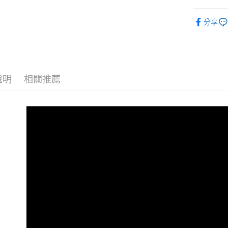
街口支付
聯邦商
後背包
元大商
分享
悠遊付
全部商品
玉山商
台新國
全盈+PAY
台灣樂
AFTEE先
相關說明
說明
相關推薦
【關於「A
ATM付款
AFTEE
便利好安
貨到付款
１．簡單
２．便利
３．安心
運送方式
【「AFT
１．於結帳
全家取貨
付」結帳
免運費
２．訂單
３．收到繳
／ATM／
付款後全
※ 請注意
免運費
絡購買商品
先享後付
7-11取貨