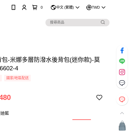
0
中文 (繁體)
TWD
 後背包-米娜多層防潑水後背包(迷你款)-莫
602-4
國家/地區配送
480
蘭迪藍