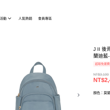
活動
人氣熱銷
會員專區
J II
蘭迪藍-6
超取免運費
NT$3,100
NT$2,
顏色：莫