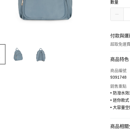
數量
付款與運
超取免運
付款方式
商品特色
信用卡一
商品編號
9391748
信用卡分
銷售重點
3 期 
• 防潑水
合作金
• 迷你款式
超商取貨
華南商
• 大容量
LINE Pay
上海商
國泰世
Apple Pay
臺灣中
商品相關分
匯豐（