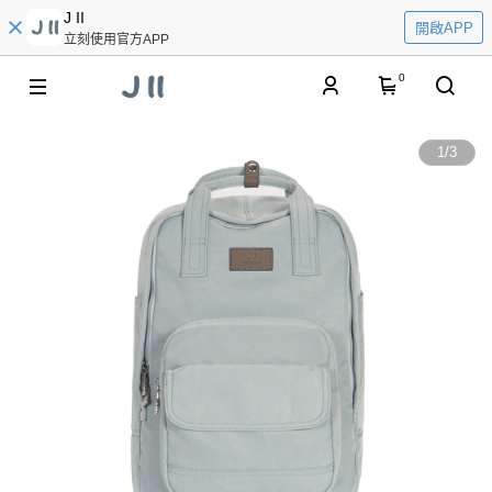
J II
開啟APP
立刻使用官方APP
0
1
/
3