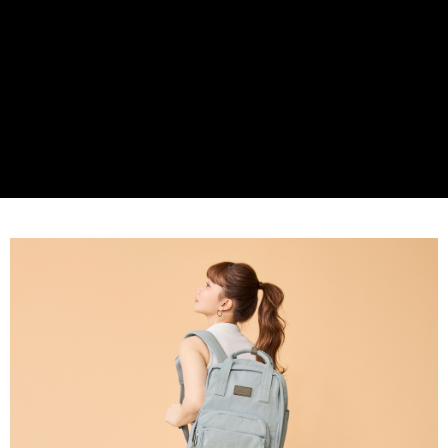
貨到付款
１．簡單：不需註冊會員、不需綁卡、不需儲值。
２．便利：只要手機號碼，簡訊認證，即可結帳。
３．安心：先確認商品／服務後，再付款。
運送方式
【「AFTEE先享後付」結帳流程】
全家取貨付款
１．於結帳方式選擇「AFTEE先享後付」後，將跳轉至「AFTEE先享後付」
免運費
結帳頁面，進行簡訊認證並確認金額後，即可完成結帳。
２．訂單成立數日內，您將收到繳費通知簡訊。
付款後全家取貨
３．收到繳費通知簡訊後14天內，點擊此簡訊中的連結，可透過四大超商／
ATM／網路銀行／等多元方式進行付款，方視為交易完成。
免運費
※ 請注意：結帳手續完成當下不需立刻繳費，但若您需要取消訂單，請聯絡
購買商品的店家。未經商家同意取消之訂單仍視為有效，需透過AFTEE先享
7-11取貨付款
後付繳納相關費用。
每筆NT$60，滿NT$599(含以上)免運費
※ 交易是否成功請以「AFTEE先享後付 」之結帳頁面顯示為準，若有關於
是否繳費成功／繳費後需取消欲退款等相關疑問，請聯繫「AFTEE先享後付
客戶支援中心」
https://netprotections.freshdesk.com/support/home
付款後7-11取貨
每筆NT$60，滿NT$599(含以上)免運費
【注意事項】
１．透過由恩沛科技股份有限公司提供之「AFTEE先享後付」服務完成之交
宅配
易，需依本服務之必要範圍內提供個人資料，並將交易相關給付款項請求債
權轉讓予恩沛科技股份有限公司。
每筆NT$60，滿NT$599(含以上)免運費
２．關於個人資料處理事宜，請瀏覽以下網址：
https://aftee.tw/terms/#terms3
貨到付款
３．未成年的使用者請事先徵得法定代理人或監護人之同意方可使用
每筆NT$90，滿NT$599(含以上)免運費
「AFTEE先享後付」，若未經同意申辦者引起之損失，本公司不負相關責