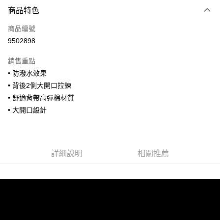
付款方式
商品特色
信用卡一次付款
商品編號
信用卡分期付款
9502898
3 期 0 利率 每期
NT$926
21家銀行
銷售重點
合作金庫商業銀行
第一商業銀行
超商取貨付款
• 防潑水效果
華南商業銀行
彰化商業銀行
• 背後2側大開口拉鍊
LINE Pay
上海商業儲蓄銀行
台北富邦商業銀行
國泰世華商業銀行
兆豐國際商業銀行
• 舒適背帶高彈棉材質
Apple Pay
臺灣中小企業銀行
台中商業銀行
• 大開口設計
匯豐（台灣）商業銀行
華泰商業銀行
街口支付
聯邦商業銀行
遠東國際商業銀行
元大商業銀行
永豐商業銀行
悠遊付
玉山商業銀行
星展（台灣）商業銀行
詳細說明
相關推薦
台新國際商業銀行
中國信託商業銀行
全盈+PAY
台灣樂天信用卡公司
AFTEE先享後付
相關說明
【關於「AFTEE先享後付」】
ATM付款
AFTEE先享後付是「在收到商品之後才付款」的支付方式。 讓您購物簡單
便利好安心！