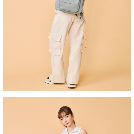
任。
國家/地區配送
查看運費
４．使用「AFTEE先享後付」時，將依據個別帳號之用戶狀況，依本公司即
時審查核予不同之上限額度；若仍有額度不足之情形，本公司將視審查結果
請求用戶進行身份認證。
５．嚴禁一人註冊多個帳號或使用他人資訊註冊。若發現惡意使用之情形，
恩沛科技股份有限公司將有權停止該用戶之使用額度並採取法律行動。