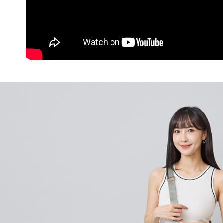
※ 交易是
是否繳費成
每筆NT$6
付客戶支
付款後7-1
【注意事
每筆NT$6
１．透過由
交易，需
宅配
求債權轉
２．關於
每筆NT$6
https://aft
３．未成
貨到付款
「AFTE
每筆NT$9
任。
４．使用「
國家/地區
即時審查
結果請求
５．嚴禁
形，恩沛
動。