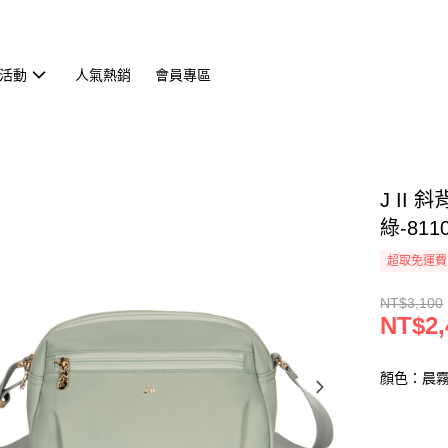
活動
人氣熱銷
會員專區
J II
綠-8110
超取免運費
NT$3,100
NT$2,
顏色：晨