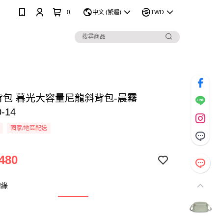
0
中文 (繁體)
TWD
 斜背包 暮光大容量尼龍斜背包-晨霧
-14
國家/地區配送
480
霧綠