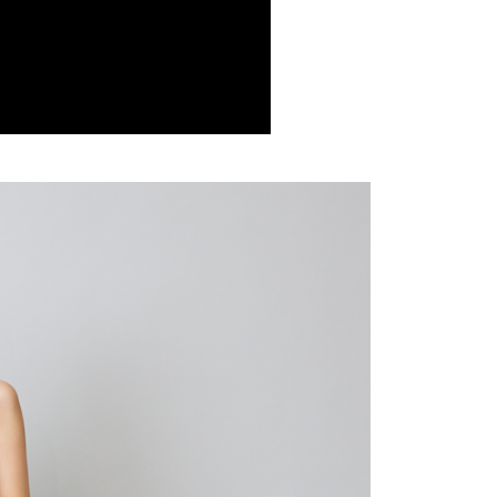
否成功請以「AFTEE先享後付 」之結帳頁面顯示為準，若有關於
功／繳費後需取消欲退款等相關疑問，請聯繫「AFTEE先享後
0，滿NT$599(含以上)免運費
援中心」
https://netprotections.freshdesk.com/support/home
1取貨
項】
0，滿NT$599(含以上)免運費
恩沛科技股份有限公司提供之「AFTEE先享後付」服務完成之
依本服務之必要範圍內提供個人資料，並將交易相關給付款項請
讓予恩沛科技股份有限公司。
個人資料處理事宜，請瀏覽以下網址：
0，滿NT$599(含以上)免運費
ee.tw/terms/#terms3
年的使用者請事先徵得法定代理人或監護人之同意方可使用
E先享後付」，若未經同意申辦者引起之損失，本公司不負相關責
0，滿NT$599(含以上)免運費
AFTEE先享後付」時，將依據個別帳號之用戶狀況，依本公司
配送
查看運費
核予不同之上限額度；若仍有額度不足之情形，本公司將視審查
用戶進行身份認證。
一人註冊多個帳號或使用他人資訊註冊。若發現惡意使用之情
科技股份有限公司將有權停止該用戶之使用額度並採取法律行