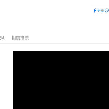
街口支付
聯邦商
WOMEN
元大商
分享
悠遊付
全部商品
玉山商
台新國
全盈+PAY
台灣樂
AFTEE先
相關說明
說明
相關推薦
【關於「A
ATM付款
AFTEE
便利好安
貨到付款
１．簡單
２．便利
３．安心
運送方式
【「AFT
１．於結帳
全家取貨
付」結帳
免運費
２．訂單
３．收到繳
／ATM／
付款後全
※ 請注意
免運費
絡購買商品
先享後付
7-11取貨