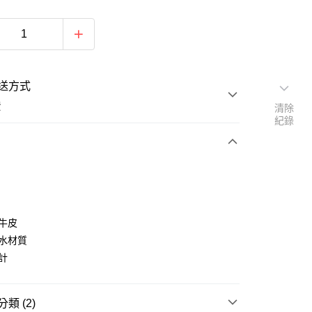
送方式
費
清除
紀錄
次付款
期付款
0 利率 每期
NT$826
21家銀行
層牛皮
庫商業銀行
第一商業銀行
潑水材質
付款
業銀行
彰化商業銀行
設計
業儲蓄銀行
台北富邦商業銀行
華商業銀行
兆豐國際商業銀行
小企業銀行
台中商業銀行
類 (2)
台灣）商業銀行
華泰商業銀行