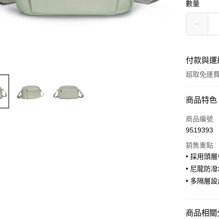
數量
付款與運
超取免運
付款方式
商品特色
信用卡一
商品編號
9519393
信用卡分
銷售重點
3 期 
• 採用頭
合作金
• 尼龍防
超商取貨
華南商
• 多隔層
LINE Pay
上海商
國泰世
Apple Pay
臺灣中
商品相關分
匯豐（