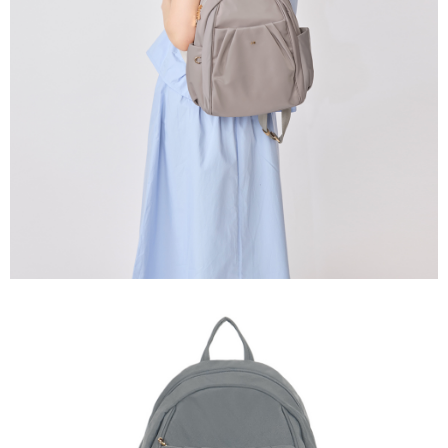
任。
國家/地區配送
查看運費
４．使用「AFTEE先享後付」時，將依據個別帳號之用戶狀況，依本公司即
時審查核予不同之上限額度；若仍有額度不足之情形，本公司將視審查結果
請求用戶進行身份認證。
５．嚴禁一人註冊多個帳號或使用他人資訊註冊。若發現惡意使用之情形，
恩沛科技股份有限公司將有權停止該用戶之使用額度並採取法律行動。