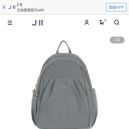
J II
開啟APP
立刻使用官方APP
0
1
/
3