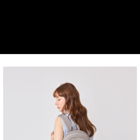
貨到付款
１．簡單：不需註冊會員、不需綁卡、不需儲值。
２．便利：只要手機號碼，簡訊認證，即可結帳。
３．安心：先確認商品／服務後，再付款。
運送方式
【「AFTEE先享後付」結帳流程】
全家取貨付款
１．於結帳方式選擇「AFTEE先享後付」後，將跳轉至「AFTEE先享後付」
免運費
結帳頁面，進行簡訊認證並確認金額後，即可完成結帳。
２．訂單成立數日內，您將收到繳費通知簡訊。
付款後全家取貨
３．收到繳費通知簡訊後14天內，點擊此簡訊中的連結，可透過四大超商／
ATM／網路銀行／等多元方式進行付款，方視為交易完成。
免運費
※ 請注意：結帳手續完成當下不需立刻繳費，但若您需要取消訂單，請聯絡
購買商品的店家。未經商家同意取消之訂單仍視為有效，需透過AFTEE先享
7-11取貨付款
後付繳納相關費用。
每筆NT$60，滿NT$599(含以上)免運費
※ 交易是否成功請以「AFTEE先享後付 」之結帳頁面顯示為準，若有關於
是否繳費成功／繳費後需取消欲退款等相關疑問，請聯繫「AFTEE先享後付
客戶支援中心」
https://netprotections.freshdesk.com/support/home
付款後7-11取貨
每筆NT$60，滿NT$599(含以上)免運費
【注意事項】
１．透過由恩沛科技股份有限公司提供之「AFTEE先享後付」服務完成之交
宅配
易，需依本服務之必要範圍內提供個人資料，並將交易相關給付款項請求債
權轉讓予恩沛科技股份有限公司。
每筆NT$60，滿NT$599(含以上)免運費
２．關於個人資料處理事宜，請瀏覽以下網址：
https://aftee.tw/terms/#terms3
貨到付款
３．未成年的使用者請事先徵得法定代理人或監護人之同意方可使用
每筆NT$90，滿NT$599(含以上)免運費
「AFTEE先享後付」，若未經同意申辦者引起之損失，本公司不負相關責