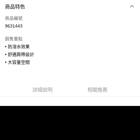
付款方式
商品特色
信用卡一次付款
商品編號
信用卡分期付款
9631443
3 期 0 利率 每期
NT$1,026
21家銀行
銷售重點
合作金庫商業銀行
第一商業銀行
超商取貨付款
• 防潑水效果
華南商業銀行
彰化商業銀行
• 舒適肩帶設計
LINE Pay
上海商業儲蓄銀行
台北富邦商業銀行
國泰世華商業銀行
兆豐國際商業銀行
• 大容量空間
Apple Pay
臺灣中小企業銀行
台中商業銀行
匯豐（台灣）商業銀行
華泰商業銀行
街口支付
聯邦商業銀行
遠東國際商業銀行
元大商業銀行
永豐商業銀行
詳細說明
相關推薦
悠遊付
玉山商業銀行
星展（台灣）商業銀行
台新國際商業銀行
中國信託商業銀行
全盈+PAY
台灣樂天信用卡公司
AFTEE先享後付
相關說明
【關於「AFTEE先享後付」】
ATM付款
AFTEE先享後付是「在收到商品之後才付款」的支付方式。 讓您購物簡單
便利好安心！