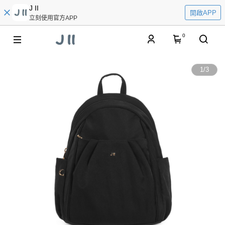
J II
開啟APP
立刻使用官方APP
0
1
/
3