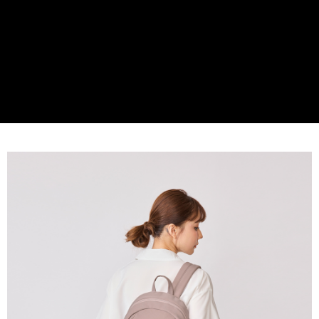
貨到付款
１．簡單：不需註冊會員、不需綁卡、不需儲值。
２．便利：只要手機號碼，簡訊認證，即可結帳。
３．安心：先確認商品／服務後，再付款。
運送方式
【「AFTEE先享後付」結帳流程】
全家取貨付款
１．於結帳方式選擇「AFTEE先享後付」後，將跳轉至「AFTEE先享後付」
免運費
結帳頁面，進行簡訊認證並確認金額後，即可完成結帳。
２．訂單成立數日內，您將收到繳費通知簡訊。
付款後全家取貨
３．收到繳費通知簡訊後14天內，點擊此簡訊中的連結，可透過四大超商／
ATM／網路銀行／等多元方式進行付款，方視為交易完成。
免運費
※ 請注意：結帳手續完成當下不需立刻繳費，但若您需要取消訂單，請聯絡
購買商品的店家。未經商家同意取消之訂單仍視為有效，需透過AFTEE先享
7-11取貨付款
後付繳納相關費用。
每筆NT$60，滿NT$599(含以上)免運費
※ 交易是否成功請以「AFTEE先享後付 」之結帳頁面顯示為準，若有關於
是否繳費成功／繳費後需取消欲退款等相關疑問，請聯繫「AFTEE先享後付
客戶支援中心」
https://netprotections.freshdesk.com/support/home
付款後7-11取貨
每筆NT$60，滿NT$599(含以上)免運費
【注意事項】
１．透過由恩沛科技股份有限公司提供之「AFTEE先享後付」服務完成之交
宅配
易，需依本服務之必要範圍內提供個人資料，並將交易相關給付款項請求債
權轉讓予恩沛科技股份有限公司。
每筆NT$60，滿NT$599(含以上)免運費
２．關於個人資料處理事宜，請瀏覽以下網址：
https://aftee.tw/terms/#terms3
貨到付款
３．未成年的使用者請事先徵得法定代理人或監護人之同意方可使用
每筆NT$90，滿NT$599(含以上)免運費
「AFTEE先享後付」，若未經同意申辦者引起之損失，本公司不負相關責