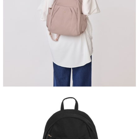
任。
國家/地區配送
查看運費
４．使用「AFTEE先享後付」時，將依據個別帳號之用戶狀況，依本公司即
時審查核予不同之上限額度；若仍有額度不足之情形，本公司將視審查結果
請求用戶進行身份認證。
５．嚴禁一人註冊多個帳號或使用他人資訊註冊。若發現惡意使用之情形，
恩沛科技股份有限公司將有權停止該用戶之使用額度並採取法律行動。