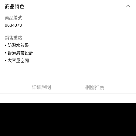
付款方式
商品特色
信用卡一次付款
商品編號
信用卡分期付款
9634073
3 期 0 利率 每期
NT$1,026
21家銀行
銷售重點
合作金庫商業銀行
第一商業銀行
超商取貨付款
• 防潑水效果
華南商業銀行
彰化商業銀行
• 舒適肩帶設計
LINE Pay
上海商業儲蓄銀行
台北富邦商業銀行
國泰世華商業銀行
兆豐國際商業銀行
• 大容量空間
Apple Pay
臺灣中小企業銀行
台中商業銀行
匯豐（台灣）商業銀行
華泰商業銀行
街口支付
聯邦商業銀行
遠東國際商業銀行
元大商業銀行
永豐商業銀行
詳細說明
相關推薦
悠遊付
玉山商業銀行
星展（台灣）商業銀行
台新國際商業銀行
中國信託商業銀行
全盈+PAY
台灣樂天信用卡公司
AFTEE先享後付
相關說明
【關於「AFTEE先享後付」】
ATM付款
AFTEE先享後付是「在收到商品之後才付款」的支付方式。 讓您購物簡單
便利好安心！